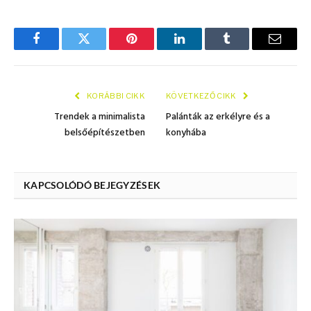
Facebook
Twitter
Pinterest
LinkedIn
Tumblr
E.-
mail
KORÁBBI CIKK
KÖVETKEZŐ CIKK
Trendek a minimalista
Palánták az erkélyre és a
belsőépítészetben
konyhába
KAPCSOLÓDÓ BEJEGYZÉSEK