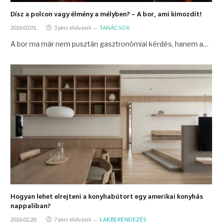
Dísz a polcon vagy élmény a mélyben? – A bor, ami kimozdít!
2026.03.01.
3 perc elolvasni
TANÁCSOK
A bor ma már nem pusztán gasztronómiai kérdés, hanem a…
Hogyan lehet elrejteni a konyhabútort egy amerikai konyhás
nappaliban?
2026.02.20.
7 perc elolvasni
LAKBERENDEZÉS