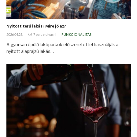
Nyitott terű lakás? Mire jó az?
2026.04.23.
7 perc elolvasni
FUNKCIONALITÁS
A gyorsan épülő lakóparkok előszeretettel használják a
nyitott alaprajzú lakás…