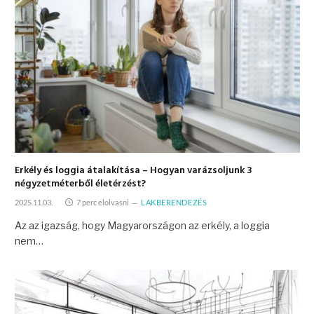
Erkély és loggia átalakítása – Hogyan varázsoljunk 3
négyzetméterből életérzést?
2025.11.03.
7 perc elolvasni
LAKBERENDEZÉS
Az az igazság, hogy Magyarországon az erkély, a loggia
nem…