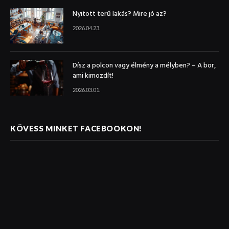
Nyitott terű lakás? Mire jó az?
2026.04.23.
Dísz a polcon vagy élmény a mélyben? – A bor,
ami kimozdít!
2026.03.01.
KÖVESS MINKET FACEBOOKON!