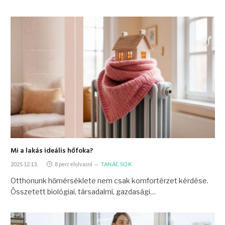
Mi a lakás ideális hőfoka?
2025.12.13.
8 perc elolvasni
TANÁCSOK
Otthonunk hőmérséklete nem csak komfortérzet kérdése.
Összetett biológiai, társadalmi, gazdasági…