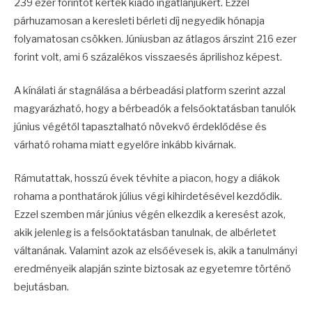
239 ezer forintot kértek kiadó ingatlanjukért. Ezzel
párhuzamosan a keresleti bérleti díj negyedik hónapja
folyamatosan csökken. Júniusban az átlagos árszint 216 ezer
forint volt, ami 6 százalékos visszaesés áprilishoz képest.
A kínálati ár stagnálása a bérbeadási platform szerint azzal
magyarázható, hogy a bérbeadók a felsőoktatásban tanulók
június végétől tapasztalható növekvő érdeklődése és
várható rohama miatt egyelőre inkább kivárnak.
Rámutattak, hosszú évek tévhite a piacon, hogy a diákok
rohama a ponthatárok július végi kihirdetésével kezdődik.
Ezzel szemben már június végén elkezdik a keresést azok,
akik jelenleg is a felsőoktatásban tanulnak, de albérletet
váltanának. Valamint azok az elsőévesek is, akik a tanulmányi
eredményeik alapján szinte biztosak az egyetemre történő
bejutásban.