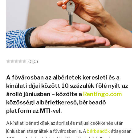
0
(
0
)
A fővárosban az albérletek keresleti és a
kínálati díjai között 10 százalék fölé nyílt az
árolló júniusban – közölte a
Rentingo.com
közösségi albérletkereső, bérbeadó
platform az MTI-vel.
A kínálati bérleti díjak az áprilisi és májusi csökkenés után
júniusban stagnáltak a fővárosban is. A
bérbeadók
átlagosan