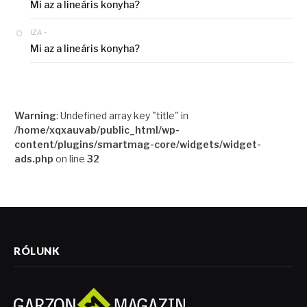
Mi az a lineáris konyha?
-
IZA
Mi az a lineáris konyha?
Warning
: Undefined array key "title" in
/home/xqxauvab/public_html/wp-
content/plugins/smartmag-core/widgets/widget-
ads.php
on line
32
RÓLUNK