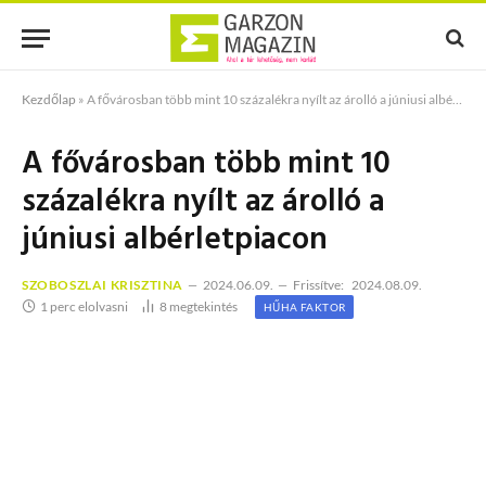
Kezdőlap
»
A fővárosban több mint 10 százalékra nyílt az árolló a júniusi albérletpiacon
A fővárosban több mint 10
százalékra nyílt az árolló a
júniusi albérletpiacon
SZOBOSZLAI KRISZTINA
2024.06.09.
Frissítve:
2024.08.09.
1 perc elolvasni
8
megtekintés
HŰHA FAKTOR