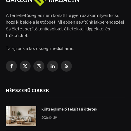
A tér lehetőség és nem korlát! Legyen az akármilyen kicsi,
hozd ki belőle a legtöbbet! Mi ebben segítünk lakberendezési
és életet segítő tanácsokkal, ötletekkel, tippekkel és
trükkökkel.
Találj ránk a közösségi médiában is:
Facebook
X
Instagram
LinkedIn
RSS
(Twitter)
NÉPSZERŰ CIKKEK
Költségkímélő felújítási ötletek
2026.04.29.