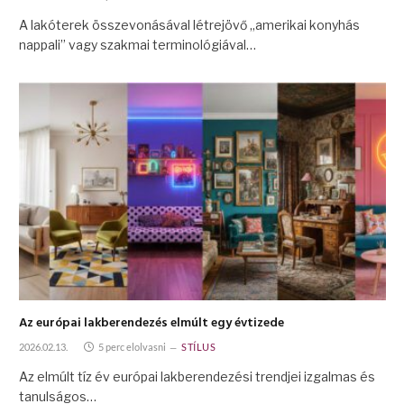
A lakóterek összevonásával létrejövő „amerikai konyhás
nappali” vagy szakmai terminológiával…
Az európai lakberendezés elmúlt egy évtizede
2026.02.13.
5 perc elolvasni
STÍLUS
Az elmúlt tíz év európai lakberendezési trendjei izgalmas és
tanulságos…