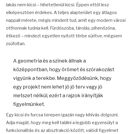
lakás nem kicsi – hihetetlenül kicsi. Éppen ettől lesz
elképesztően érdekes. A teljes alapterület egy átlagos
nappali mérete, mégis mindent tud, amit egy modern városi
otthonnak tudnia kell. Fürdőszoba, tárolás, pihenőzóna,
étkező – mindezt egyetlen nyitott térbe sűrítve, mégsem
zsúfoltan.
A geometria és a színek állnak a
középpontban, hogy örömet és szórakozást
vigyünk a terekbe. Meggyőződésünk, hogy
egy projekt nem lehet jó jó terv vagy jó
metszet nélkül, ezért a rajzok irányítják
figyelmünket.
Egy kicsi és furcsa terepen igazán nagy kihívás dolgozni.
Adja magát, hogy meg kell találni a legjobb egyensúlyt a
funkcionalitás és az absztrakció között, valódi figyelmet