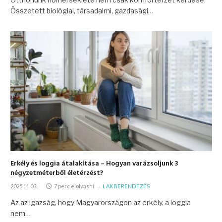
Összetett biológiai, társadalmi, gazdasági…
Erkély és loggia átalakítása – Hogyan varázsoljunk 3
négyzetméterből életérzést?
2025.11.03.
7 perc elolvasni
LAKBERENDEZÉS
Az az igazság, hogy Magyarországon az erkély, a loggia
nem…