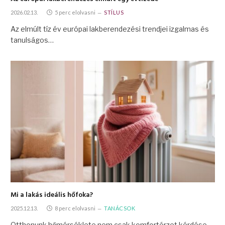
2026.02.13.
5 perc elolvasni
STÍLUS
Az elmúlt tíz év európai lakberendezési trendjei izgalmas és
tanulságos…
Mi a lakás ideális hőfoka?
2025.12.13.
8 perc elolvasni
TANÁCSOK
Otthonunk hőmérséklete nem csak komfortérzet kérdése.