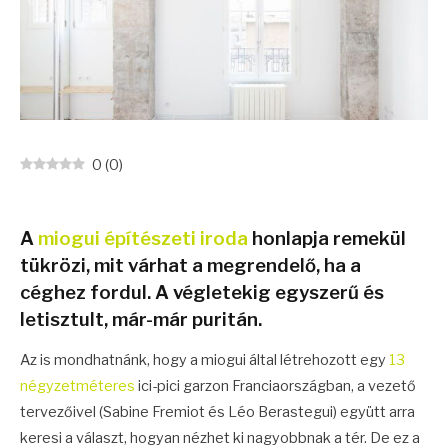
0
(
0
)
A
miogui építészeti iroda
honlapja remekül
tükrözi, mit várhat a megrendelő, ha a
céghez fordul. A végletekig egyszerű és
letisztult, már-már puritán.
Az is mondhatnánk, hogy a miogui által létrehozott egy
13
négyzetméteres
ici-pici garzon Franciaországban, a vezető
tervezőivel (Sabine Fremiot és Léo Berastegui) együtt arra
keresi a választ, hogyan nézhet ki nagyobbnak a tér. De ez a