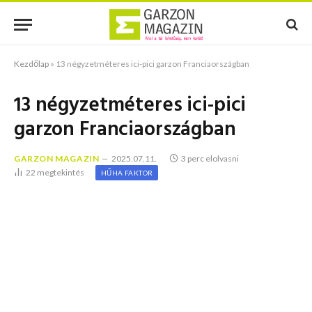
Kezdőlap
»
13 négyzetméteres ici-pici garzon Franciaországban
13 négyzetméteres ici-pici
garzon Franciaországban
GARZON MAGAZIN
2025.07.11.
3 perc elolvasni
22
megtekintés
HŰHA FAKTOR