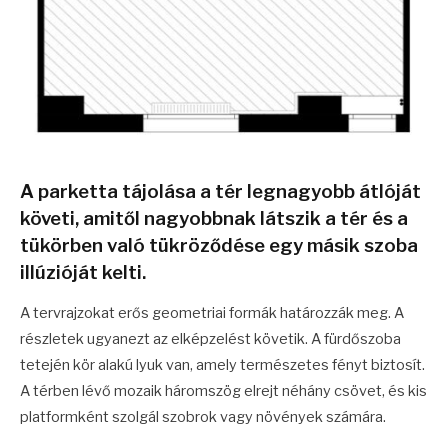
A parketta tájolása a tér legnagyobb átlóját
követi, amitől nagyobbnak látszik a tér és a
tükörben való tükröződése egy másik szoba
illúzióját kelti.
A tervrajzokat erős geometriai formák határozzák meg. A
részletek ugyanezt az elképzelést követik. A fürdőszoba
tetején kör alakú lyuk van, amely természetes fényt biztosít.
A térben lévő mozaik háromszög elrejt néhány csövet, és kis
platformként szolgál szobrok vagy növények számára.