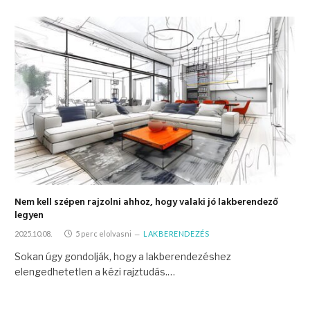
Nem kell szépen rajzolni ahhoz, hogy valaki jó lakberendező
legyen
2025.10.08.
5 perc elolvasni
LAKBERENDEZÉS
Sokan úgy gondolják, hogy a lakberendezéshez
elengedhetetlen a kézi rajztudás.…