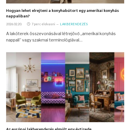
Hogyan lehet elrejteni a konyhabútort egy amerikai konyhás
nappaliban?
2026.02.20.
7 perc elolvasni
LAKBERENDEZÉS
A lakóterek összevonásával létrejövő „amerikai konyhás
nappali” vagy szakmai terminológiával…
Az európai lakberendezés elmúlt egy évtizede