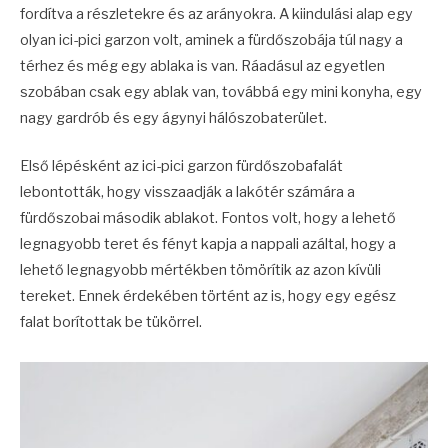
fordítva a részletekre és az arányokra. A kiindulási alap egy
olyan ici-pici garzon volt, aminek a fürdőszobája túl nagy a
térhez és még egy ablaka is van. Ráadásul az egyetlen
szobában csak egy ablak van, továbbá egy mini konyha, egy
nagy gardrób és egy ágynyi hálószobaterület.
Első lépésként az ici-pici garzon fürdőszobafalát
lebontották, hogy visszaadják a lakótér számára a
fürdőszobai második ablakot. Fontos volt, hogy a lehető
legnagyobb teret és fényt kapja a nappali azáltal, hogy a
lehető legnagyobb mértékben tömörítik az azon kívüli
tereket. Ennek érdekében történt az is, hogy egy egész
falat borítottak be tükörrel.