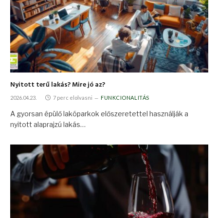
Nyitott terű lakás? Mire jó az?
2026.04.23.
7 perc elolvasni
FUNKCIONALITÁS
A gyorsan épülő lakóparkok előszeretettel használják a
nyitott alaprajzú lakás…