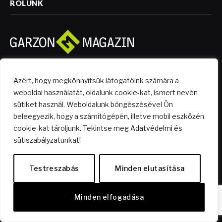
RÓLUNK
A tér lehetőség és nem korlát! Legyen az akármilyen kicsi,
Azért, hogy megkönnyítsük látogatóink számára a
hozd ki belőle a legtöbbet! Mi ebben segítünk lakberendezési
és életet segítő tanácsokkal, ötletekkel, tippekkel és
weboldal használatát, oldalunk cookie-kat, ismert nevén
trükkökkel.
sütiket használ. Weboldalunk böngészésével Ön
beleegyezik, hogy a számítógépén, illetve mobil eszközén
Találj ránk a közösségi médiában is:
cookie-kat tároljunk. Tekintse meg
Adatvédelmi és
sütiszabályzat
unkat!
Facebook
X
Instagram
LinkedIn
RSS
Testreszabás
Minden elutasítása
(Twitter)
NÉPSZERŰ CIKKEK
Minden elfogadása