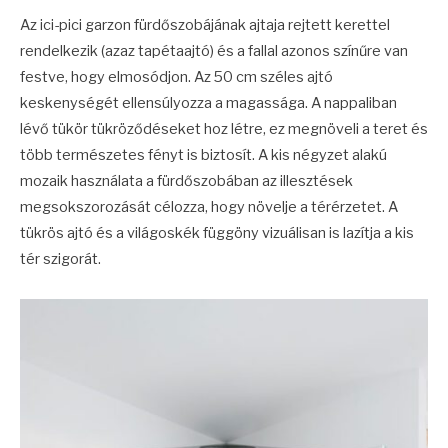
Az ici-pici garzon fürdőszobájának ajtaja rejtett kerettel
rendelkezik (azaz tapétaajtó) és a fallal azonos színűre van
festve, hogy elmosódjon. Az 50 cm széles ajtó
keskenységét ellensúlyozza a magassága. A nappaliban
lévő tükör tükröződéseket hoz létre, ez megnöveli a teret és
több természetes fényt is biztosít. A kis négyzet alakú
mozaik használata a fürdőszobában az illesztések
megsokszorozását célozza, hogy növelje a térérzetet. A
tükrös ajtó és a világoskék függöny vizuálisan is lazítja a kis
tér szigorát.