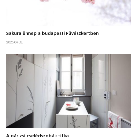
Sakura ünnep a budapesti Füvészkertben
2025.04.01.
A párizsi cselédszobák titka