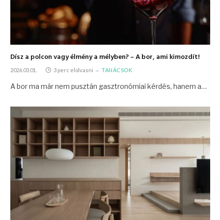
Dísz a polcon vagy élmény a mélyben? – A bor, ami kimozdít!
2026.03.01.
3 perc elolvasni
TANÁCSOK
A bor ma már nem pusztán gasztronómiai kérdés, hanem a…