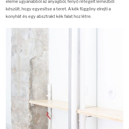
eleme ugyanabból az anyagból, fenyő rétegelt lemezből
készült, hogy egyesítse a teret. A kék függöny elrejti a
konyhát és egy absztrakt kék falat hoz létre.