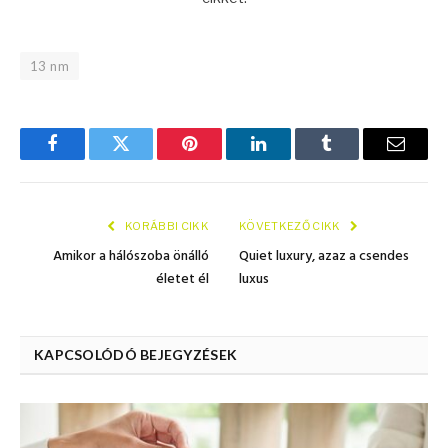
13 nm
Facebook
Twitter
Pinterest
LinkedIn
Tumblr
E.-
mail
KORÁBBI CIKK
KÖVETKEZŐ CIKK
Amikor a hálószoba önálló
Quiet luxury, azaz a csendes
életet él
luxus
KAPCSOLÓDÓ BEJEGYZÉSEK