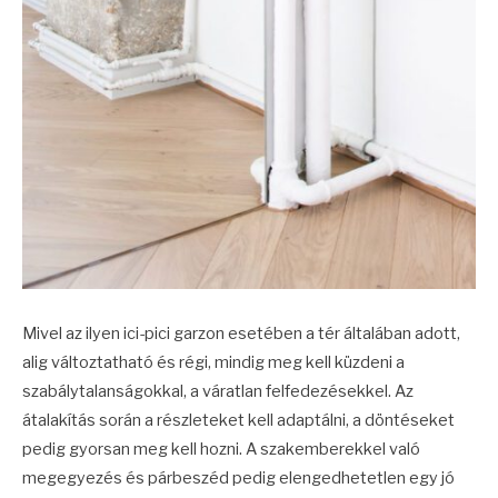
Mivel az ilyen ici-pici garzon esetében a tér általában adott,
alig változtatható és régi, mindig meg kell küzdeni a
szabálytalanságokkal, a váratlan felfedezésekkel. Az
átalakítás során a részleteket kell adaptálni, a döntéseket
pedig gyorsan meg kell hozni. A szakemberekkel való
megegyezés és párbeszéd pedig elengedhetetlen egy jó