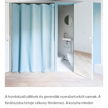
A homlokzati pillérek és gerendák nyersbetonból vannak. A
fürdőszoba teteje vékony fémlemez. A konyha minden