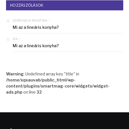
HOZZÁSZÓLÁSOK
-
SZOBOSZLAI KRISZTINA
Mi az a lineáris konyha?
-
IZA
Mi az a lineáris konyha?
Warning
: Undefined array key "title" in
/home/xqxauvab/public_html/wp-
content/plugins/smartmag-core/widgets/widget-
ads.php
on line
32