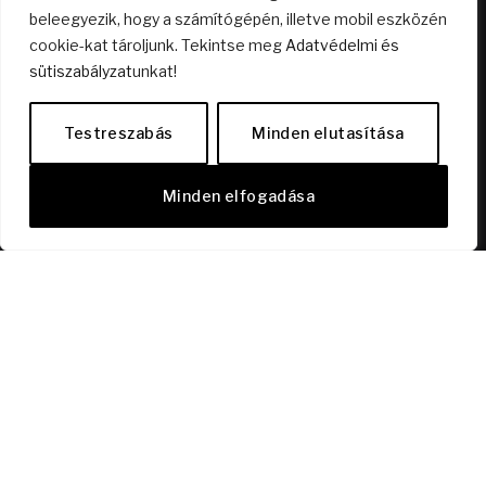
beleegyezik, hogy a számítógépén, illetve mobil eszközén
cookie-kat tároljunk. Tekintse meg
Adatvédelmi és
sütiszabályzat
unkat!
Nyitott terű lakás? Mire jó az?
2026.04.23.
Testreszabás
Minden elutasítása
Dísz a polcon vagy élmény a mélyben? – A bor,
Minden elfogadása
ami kimozdít!
2026.03.01.
KÖVESS MINKET FACEBOOKON!