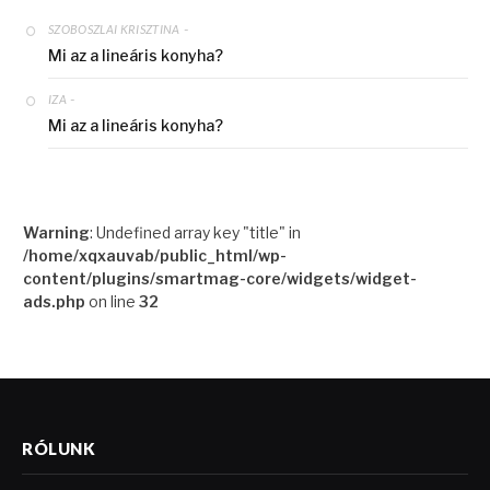
-
SZOBOSZLAI KRISZTINA
Mi az a lineáris konyha?
-
IZA
Mi az a lineáris konyha?
Warning
: Undefined array key "title" in
/home/xqxauvab/public_html/wp-
content/plugins/smartmag-core/widgets/widget-
ads.php
on line
32
RÓLUNK