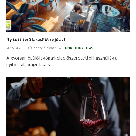
Nyitott terű lakás? Mire jó az?
2026.04.23.
7 perc elolvasni
FUNKCIONALITÁS
A gyorsan épülő lakóparkok előszeretettel használják a
nyitott alaprajzú lakás…