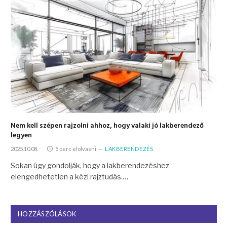
Nem kell szépen rajzolni ahhoz, hogy valaki jó lakberendező
legyen
2025.10.08.
5 perc elolvasni
LAKBERENDEZÉS
Sokan úgy gondolják, hogy a lakberendezéshez
elengedhetetlen a kézi rajztudás.…
HOZZÁSZÓLÁSOK