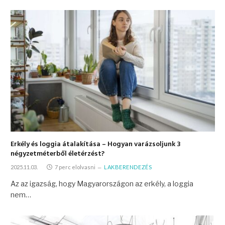
Erkély és loggia átalakítása – Hogyan varázsoljunk 3
négyzetméterből életérzést?
2025.11.03.
7 perc elolvasni
LAKBERENDEZÉS
Az az igazság, hogy Magyarországon az erkély, a loggia
nem…