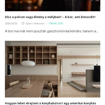
Dísz a polcon vagy élmény a mélyben? – A bor, ami kimozdít!
2026.03.01.
3 perc elolvasni
TANÁCSOK
A bor ma már nem pusztán gasztronómiai kérdés, hanem a…
Hogyan lehet elrejteni a konyhabútort egy amerikai konyhás