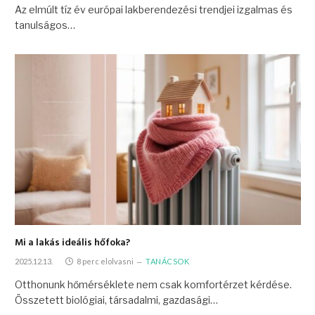
Az elmúlt tíz év európai lakberendezési trendjei izgalmas és
tanulságos…
Mi a lakás ideális hőfoka?
2025.12.13.
8 perc elolvasni
TANÁCSOK
Otthonunk hőmérséklete nem csak komfortérzet kérdése.
Összetett biológiai, társadalmi, gazdasági…