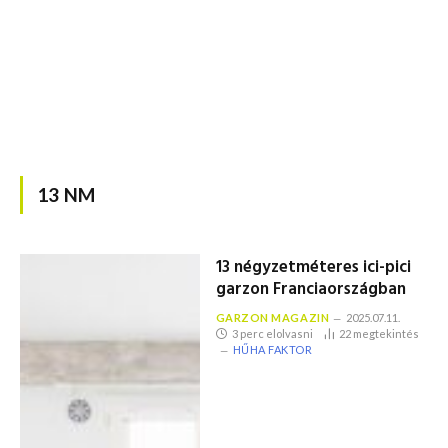
13 NM
13 négyzetméteres ici-pici
garzon Franciaországban
GARZON MAGAZIN
2025.07.11.
3 perc elolvasni
22
megtekintés
HŰHA FAKTOR