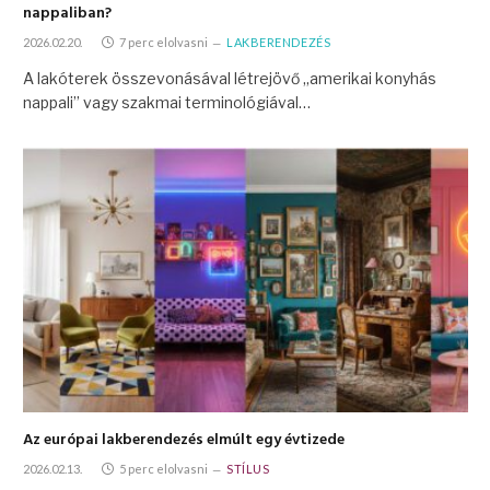
nappaliban?
2026.02.20.
7 perc elolvasni
LAKBERENDEZÉS
A lakóterek összevonásával létrejövő „amerikai konyhás
nappali” vagy szakmai terminológiával…
Az európai lakberendezés elmúlt egy évtizede
2026.02.13.
5 perc elolvasni
STÍLUS