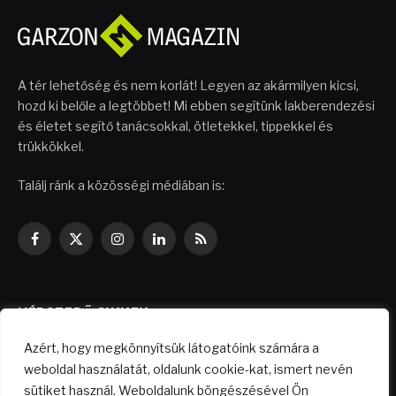
A tér lehetőség és nem korlát! Legyen az akármilyen kicsi,
hozd ki belőle a legtöbbet! Mi ebben segítünk lakberendezési
és életet segítő tanácsokkal, ötletekkel, tippekkel és
trükkökkel.
Találj ránk a közösségi médiában is:
Facebook
X
Instagram
LinkedIn
RSS
(Twitter)
NÉPSZERŰ CIKKEK
Azért, hogy megkönnyítsük látogatóink számára a
Költségkímélő felújítási ötletek
weboldal használatát, oldalunk cookie-kat, ismert nevén
sütiket használ. Weboldalunk böngészésével Ön
2026.04.29.