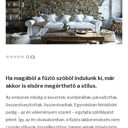
0
(
0
)
Ha magából a fúzió szóból indulunk ki, már
akkor is elsőre megérthető a stílus.
Az emberek mindig is kevertek, kombináltak, párosítottak,
összeolvasztottak, összeolvadtak. Egymásban feloldódni
pedig – az én véleményem szerint – egyfajta szintlépést
jelent. Így, az én olvasatomban, a fúziós lakberendezés nem
csupán stílusok összeillesztése, hanem annak művészete,