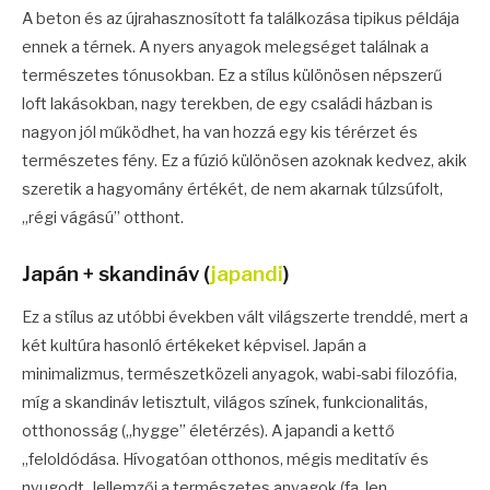
A beton és az újrahasznosított fa találkozása tipikus példája
ennek a térnek. A nyers anyagok melegséget találnak a
természetes tónusokban. Ez a stílus különösen népszerű
loft lakásokban, nagy terekben, de egy családi házban is
nagyon jól működhet, ha van hozzá egy kis térérzet és
természetes fény. Ez a fúzió különösen azoknak kedvez, akik
szeretik a hagyomány értékét, de nem akarnak túlzsúfolt,
„régi vágású” otthont.
Japán + skandináv (
japandi
)
Ez a stílus az utóbbi években vált világszerte trenddé, mert a
két kultúra hasonló értékeket képvisel. Japán a
minimalizmus, természetközeli anyagok, wabi-sabi filozófia,
míg a skandináv letisztult, világos színek, funkcionalitás,
otthonosság („hygge” életérzés). A japandi a kettő
„feloldódása. Hívogatóan otthonos, mégis meditatív és
nyugodt. Jellemzői a természetes anyagok (fa, len,