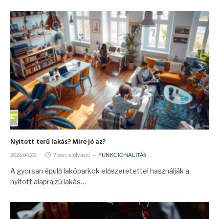
Nyitott terű lakás? Mire jó az?
2026.04.23.
7 perc elolvasni
FUNKCIONALITÁS
A gyorsan épülő lakóparkok előszeretettel használják a
nyitott alaprajzú lakás…