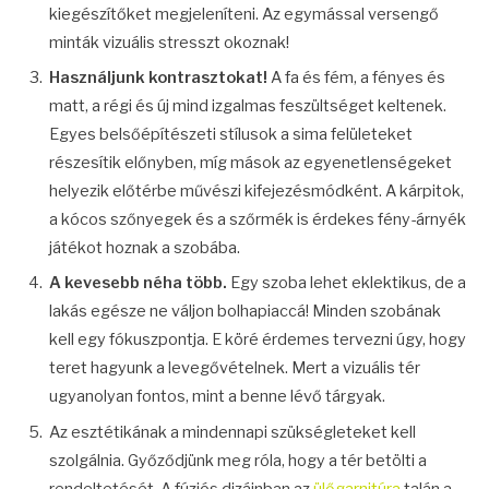
kiegészítőket megjeleníteni. Az egymással versengő
minták vizuális stresszt okoznak!
Használjunk kontrasztokat!
A fa és fém, a fényes és
matt, a régi és új mind izgalmas feszültséget keltenek.
Egyes belsőépítészeti stílusok a sima felületeket
részesítik előnyben, míg mások az egyenetlenségeket
helyezik előtérbe művészi kifejezésmódként. A kárpitok,
a kócos szőnyegek és a szőrmék is érdekes fény-árnyék
játékot hoznak a szobába.
A kevesebb néha több.
Egy szoba lehet eklektikus, de a
lakás egésze ne váljon bolhapiaccá! Minden szobának
kell egy fókuszpontja. E köré érdemes tervezni úgy, hogy
teret hagyunk a levegővételnek. Mert a vizuális tér
ugyanolyan fontos, mint a benne lévő tárgyak.
Az esztétikának a mindennapi szükségleteket kell
szolgálnia. Győződjünk meg róla, hogy a tér betölti a
rendeltetését. A fúziós dizájnban az
ülőgarnitúra
talán a