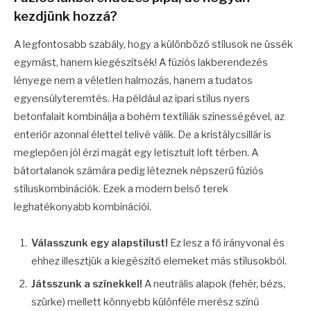
kezdjünk hozzá?
A legfontosabb szabály, hogy a különböző stílusok ne üssék
egymást, hanem kiegészítsék! A fúziós lakberendezés
lényege nem a véletlen halmozás, hanem a tudatos
egyensúlyteremtés. Ha például az ipari stílus nyers
betonfalait kombinálja a bohém textíliák színességével, az
enteriőr azonnal élettel telivé válik. De a kristálycsillár is
meglepően jól érzi magát egy letisztult loft térben. A
bátortalanok számára pedig léteznek népszerű fúziós
stíluskombinációk. Ezek a modern belső terek
leghatékonyabb kombinációi.
Válasszunk egy alapstílust!
Ez lesz a fő irányvonal és
ehhez illesztjük a kiegészítő elemeket más stílusokból.
Játsszunk a színekkel!
A neutrális alapok (fehér, bézs,
szürke) mellett könnyebb különféle merész színű