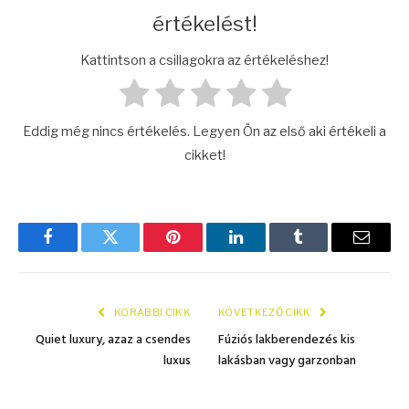
értékelést!
Kattintson a csillagokra az értékeléshez!
Eddig még nincs értékelés. Legyen Ön az első aki értékeli a
cikket!
Facebook
Twitter
Pinterest
LinkedIn
Tumblr
E.-
mail
KORÁBBI CIKK
KÖVETKEZŐ CIKK
Quiet luxury, azaz a csendes
Fúziós lakberendezés kis
luxus
lakásban vagy garzonban