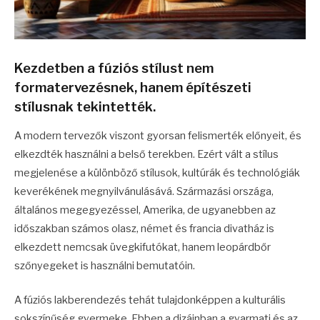
Kezdetben a fúziós stílust nem
formatervezésnek, hanem építészeti
stílusnak tekintették.
A modern tervezők viszont gyorsan felismerték előnyeit, és
elkezdték használni a belső terekben. Ezért vált a stílus
megjelenése a különböző stílusok, kultúrák és technológiák
keverékének megnyilvánulásává. Származási országa,
általános megegyezéssel, Amerika, de ugyanebben az
időszakban számos olasz, német és francia divatház is
elkezdett nemcsak üvegkifutókat, hanem leopárdbőr
szőnyegeket is használni bemutatóin.
A fúziós lakberendezés tehát tulajdonképpen a kulturális
sokszínűség gyermeke. Ebben a dizájnban a gyarmati és az