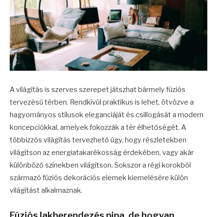
A világítás is szerves szerepet játszhat bármely fúziós
tervezésű térben. Rendkívül praktikus is lehet, ötvözve a
hagyományos stílusok eleganciáját és csillogását a modern
koncepciókkal, amelyek fokozzák a tér élhetőségét. A
többizzós világítás tervezhető úgy, hogy részletekben
világítson az energiatakarékosság érdekében, vagy akár
különböző színekben világítson. Sokszor a régi korokból
származó fúziós dekorációs elemek kiemelésére külön
világítást alkalmaznak.
Fúziós lakberendezés pipa, de hogyan