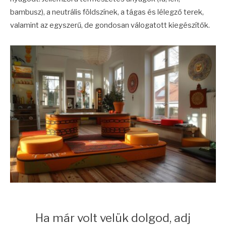
bambusz), a neutrális földszínek, a tágas és lélegző terek,
valamint az egyszerű, de gondosan válogatott kiegészítők.
Ha már volt velük dolgod, adj