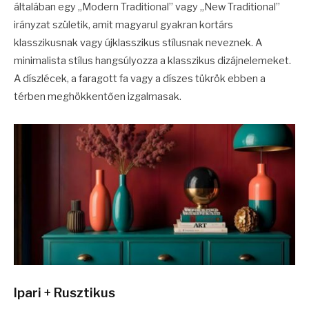
általában egy „Modern Traditional” vagy „New Traditional”
irányzat születik, amit magyarul gyakran kortárs
klasszikusnak vagy újklasszikus stílusnak neveznek. A
minimalista stílus hangsúlyozza a klasszikus dizájnelemeket.
A díszlécek, a faragott fa vagy a díszes tükrök ebben a
térben meghökkentően izgalmasak.
Ipari + Rusztikus