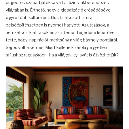
engedtek szabad játékká vált a fúziós lakberendezés
világában is. Érthető, hogy a globalizáció erősödésével
egyre több kultúra és stílus találkozott, ami a
belsőépítészetben is nyomot hagyott. Az utazások, a
nemzetközi kiállítások és az internet terjedése lehetővé
tette, hogy inspirációt merítsünk a világ bármely pontjáról.
Jogos volt a kérdés! Miért kellene kizárólag egyetlen
stílushoz ragaszkodni, ha a világok legjavát is ötvözhetjük?