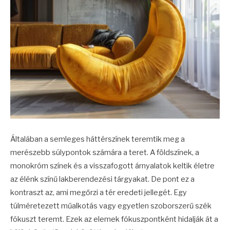
Általában a semleges háttérszínek teremtik meg a
merészebb súlypontok számára a teret. A földszínek, a
monokróm színek és a visszafogott árnyalatok keltik életre
az élénk színű lakberendezési tárgyakat. De pont ez a
kontraszt az, ami megőrzi a tér eredeti jellegét. Egy
túlméretezett műalkotás vagy egyetlen szoborszerű szék
fókuszt teremt. Ezek az elemek fókuszpontként hidalják át a