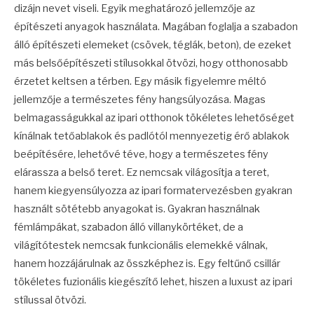
dizájn nevet viseli. Egyik meghatározó jellemzője az
építészeti anyagok használata. Magában foglalja a szabadon
álló építészeti elemeket (csövek, téglák, beton), de ezeket
más belsőépítészeti stílusokkal ötvözi, hogy otthonosabb
érzetet keltsen a térben. Egy másik figyelemre méltó
jellemzője a természetes fény hangsúlyozása. Magas
belmagasságukkal az ipari otthonok tökéletes lehetőséget
kínálnak tetőablakok és padlótól mennyezetig érő ablakok
beépítésére, lehetővé téve, hogy a természetes fény
elárassza a belső teret. Ez nemcsak világosítja a teret,
hanem kiegyensúlyozza az ipari formatervezésben gyakran
használt sötétebb anyagokat is. Gyakran használnak
fémlámpákat, szabadon álló villanykörtéket, de a
világítótestek nemcsak funkcionális elemekké válnak,
hanem hozzájárulnak az összképhez is. Egy feltűnő csillár
tökéletes fuzionális kiegészítő lehet, hiszen a luxust az ipari
stílussal ötvözi.