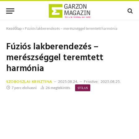
Kezdőlap
»
Fúziós lakberendezés – merészséggel teremtett harmónia
Fúziós lakberendezés –
merészséggel teremtett
harmónia
SZOBOSZLAI KRISZTINA
2025.08.24.
Frissítve:
2025.08.25.
7 perc elolvasni
26
megtekintés
STÍLUS