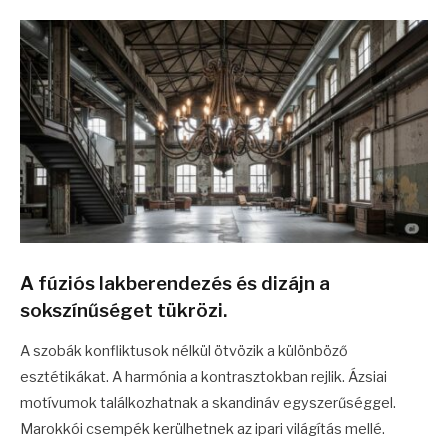
A fúziós lakberendezés és dizájn a
sokszínűséget tükrözi.
A szobák konfliktusok nélkül ötvözik a különböző
esztétikákat. A harmónia a kontrasztokban rejlik. Ázsiai
motívumok találkozhatnak a skandináv egyszerűséggel.
Marokkói csempék kerülhetnek az ipari világítás mellé.