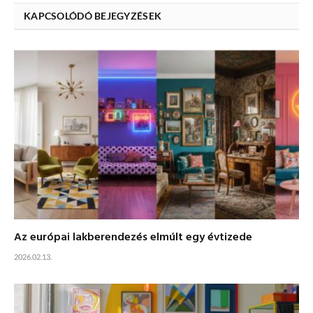
KAPCSOLÓDÓ BEJEGYZÉSEK
Az európai lakberendezés elmúlt egy évtizede
2026.02.13.