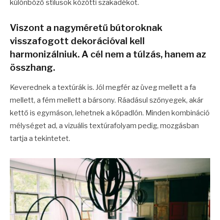
különböző stílusok közötti szakadékot.
Viszont a nagyméretű bútoroknak
visszafogott dekorációval kell
harmonizálniuk. A cél nem a túlzás, hanem az
összhang.
Keverednek a textúrák is. Jól megfér az üveg mellett a fa
mellett, a fém mellett a bársony. Ráadásul szőnyegek, akár
kettő is egymáson, lehetnek a kőpadlón. Minden kombináció
mélységet ad, a vizuális textúrafolyam pedig, mozgásban
tartja a tekintetet.