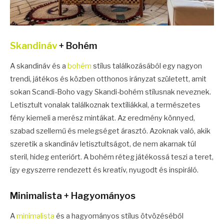
Skandináv
+ Bohém
A skandináv és a
bohém
stílus találkozásából egy nagyon
trendi, játékos és közben otthonos irányzat született, amit
sokan Scandi-Boho vagy Skandi-bohém stílusnak neveznek.
Letisztult vonalak találkoznak textíliákkal, a természetes
fény kiemeli a merész mintákat. Az eredmény könnyed,
szabad szellemű és melegséget árasztó. Azoknak való, akik
szeretik a skandináv letisztultságot, de nem akarnak túl
steril, hideg enteriőrt. A bohém réteg játékossá teszi a teret,
így egyszerre rendezett és kreatív, nyugodt és inspiráló.
Minimalista + Hagyományos
A
minimalista
és a hagyományos stílus ötvözéséből