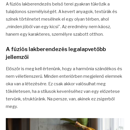
A fúziós lakberendezés belső terei gyakran tükrözik a
tulajdonos személyiségét. A kevert anyagok, textúrák és
színek történetet mesélnek el egy olyan térben, ahol
„minden jóból van egy kicsi”. Az eredmény nem káosz,
hanem egy karakteres, személyre szabott otthon.
A fúziós lakberendezés legalapvetőbb
jellemzői
Először is meg kell értenünk, hogy a harmónia szándékos és
nem véletlenszerű. Minden enteriőrben megjelenő elemnek
oka van a létezésére. Ez csak akkor valósulhat meg
tökéletesen, ha a stílusok keveréséhez van egy előzetese
tervünk, struktúránk. Na persze, van, akinek ez zsigerből
megy.