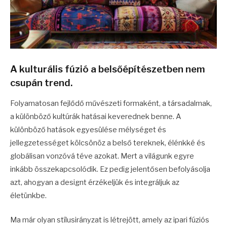
A kulturális fúzió a belsőépítészetben nem
csupán trend.
Folyamatosan fejlődő művészeti formaként, a társadalmak,
a különböző kultúrák hatásai keverednek benne. A
különböző hatások egyesülése mélységet és
jellegzetességet kölcsönöz a belső tereknek, élénkké és
globálisan vonzóvá téve azokat. Mert a világunk egyre
inkább összekapcsolódik. Ez pedig jelentősen befolyásolja
azt, ahogyan a designt érzékeljük és integráljuk az
életünkbe.
Ma már olyan stílusirányzat is létrejött, amely az ipari fúziós