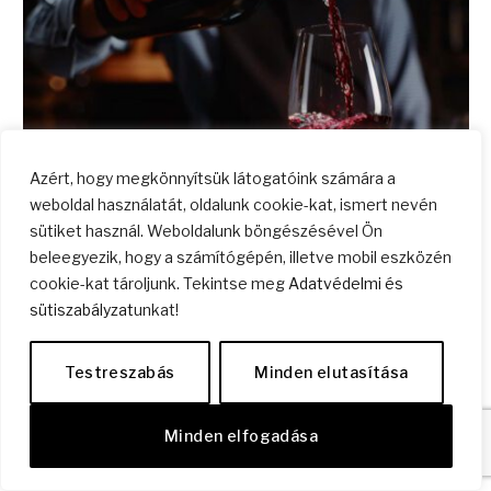
Azért, hogy megkönnyítsük látogatóink számára a
weboldal használatát, oldalunk cookie-kat, ismert nevén
sütiket használ. Weboldalunk böngészésével Ön
Dísz a polcon vagy élmény a mélyben? – A bor, ami kimozdít!
beleegyezik, hogy a számítógépén, illetve mobil eszközén
cookie-kat tároljunk. Tekintse meg
Adatvédelmi és
2026.03.01.
3 perc elolvasni
TANÁCSOK
sütiszabályzat
unkat!
A bor ma már nem pusztán gasztronómiai kérdés, hanem a…
Testreszabás
Minden elutasítása
Minden elfogadása