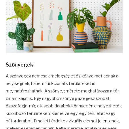
Szőnyegek
A szőnyegek nemcsak melegséget és kényelmet adnak a
helyiségnek, hanem funkcionális területeket is
meghatározhatnak. A szőnyeg mérete meghatározza a tér
dinamikáját is. Egy nagyobb szőnyeg az egész szobát
összefogja, míg a kisebb darabok könnyedén elhelyezhetők
különböző területeken, kiemelve egy-egy területet vagy
bútordarabot. Emellett érdekes vizuális elemet jelentenek,
melyek esetében figyelni kell a méretre, az alakra és vele