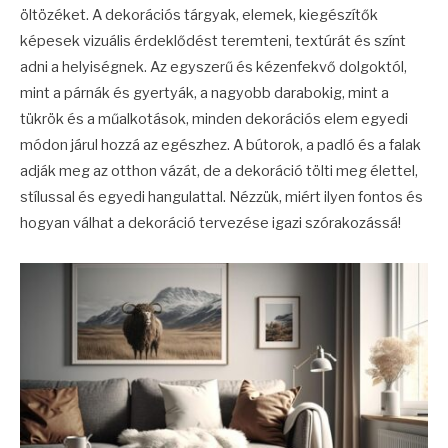
öltözéket. A dekorációs tárgyak, elemek, kiegészítők
képesek vizuális érdeklődést teremteni, textúrát és színt
adni a helyiségnek. Az egyszerű és kézenfekvő dolgoktól,
mint a párnák és gyertyák, a nagyobb darabokig, mint a
tükrök és a műalkotások, minden dekorációs elem egyedi
módon járul hozzá az egészhez. A bútorok, a padló és a falak
adják meg az otthon vázát, de a dekoráció tölti meg élettel,
stílussal és egyedi hangulattal. Nézzük, miért ilyen fontos és
hogyan válhat a dekoráció tervezése igazi szórakozássá!