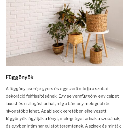
Függönyök
A függöny cseréje gyors és egyszerű módja a szobai
dekoráció felfrissítésének. Egy selyemfüggöny egy csipet
luxust és csillogást adhat, míg a bársony melegebb és
hívogatóbb lehet. Az ablakok keretében elhelyezett
függönyök lágyítják a fényt, melegséget adnak a szobának,
és egyben intim hangulatot teremtenek. A színek és minták