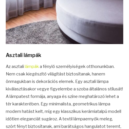
Asztali lámpák
Az asztali
lámpák
a fénylő személyiségek otthonunkban.
Nem csak kiegészítő világítást biztosítanak, hanem
önmagukban is dekorációs elemek. Egy asztali lámpa
kiválasztásakor vegye figyelembe a szoba általános stílusát!
A lámpatest formája, anyaga és színe meghatározó lehet a
tér karakterében. Egy minimalista, geometrikus lámpa
modern hatást kelt, míg egy klasszikus kerámiatalpú modell
időtlen eleganciát sugároz. A textil lámpaernyők meleg,
szórt fényt biztosítanak, ami barátságos hangulatot teremt,