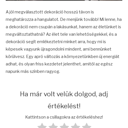
A jól megválasztott dekoráció hosszú távon is
meghatározza a hangulatot. De menjünk tovább! Mi lenne, ha
a dekoráció nem csupán a lakásunkat, hanem az életünket is
megváltoztathatná? Az élet tele van lehetőségekkel, és a
dekoráció segít emlékeztetni minket arra, hogy mi is
képesek vagyunk újragondolni mindent, ami bennünket
körülvesz. Egy apró változás a környezetünkben új energiát
adhat, és olyan friss kezdetet jelenthet, amitől az egész
napunk más színben ragyog.
Ha már volt velük dolgod, adj
értékelést!
Kattintson a csillagokra az értékeléshez!