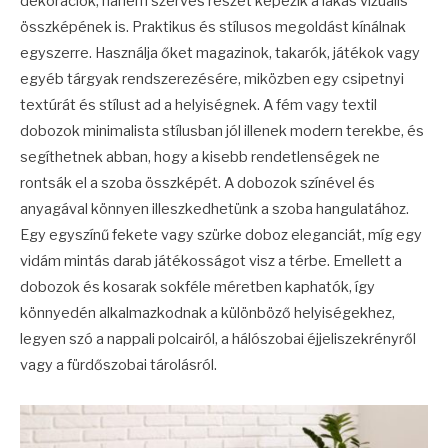
dekorációk, hanem szerves részét képezik a lakás vizuális
összképének is. Praktikus és stílusos megoldást kínálnak
egyszerre. Használja őket magazinok, takarók, játékok vagy
egyéb tárgyak rendszerezésére, miközben egy csipetnyi
textúrát és stílust ad a helyiségnek. A fém vagy textil
dobozok minimalista stílusban jól illenek modern terekbe, és
segíthetnek abban, hogy a kisebb rendetlenségek ne
rontsák el a szoba összképét. A dobozok színével és
anyagával könnyen illeszkedhetünk a szoba hangulatához.
Egy egyszínű fekete vagy szürke doboz eleganciát, míg egy
vidám mintás darab játékosságot visz a térbe. Emellett a
dobozok és kosarak sokféle méretben kaphatók, így
könnyedén alkalmazkodnak a különböző helyiségekhez,
legyen szó a nappali polcairól, a hálószobai éjjeliszekrényről
vagy a fürdőszobai tárolásról.