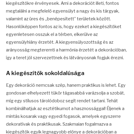
kiegészítőkre érvényesek. Ami a dekorációt illeti, fontos
megtalálni a megfelelő egyensúlyt a nagy és kis tárgyak,
valamint az üres és „benépesített” területek között.
Hasonlóképpen fontos az is, hogy ezeket a kiegészítőket
egyenletesen osszuk el a térben, elkerülve az
egyensúlyhiány érzetét. A kiegyensúlyozottság és az
arányosság megteremti a harmónia érzetét a dekorációban,
így a teret jól szervezettnek és látványosnak fogjuk érezni.
A kiegészítők sokoldalúsága
Egy dekoráció nemcsak szép, hanem praktikus is lehet. Egy
gondosan elhelyezett tükör tágasabbá varázsolja a szobát,
míg egy stílusos tárolódoboz segít rendet tartani. Tehát
kombinálhatjuk az esztétikumot a hasznossággal! Éljenek a
mintás kosarak vagy egyedi fogasok, amelyek egyszerre
dekoratívak és praktikusak. Szakmaian fogalmazva a
kiegészítők egyik legnagyobb előnye a dekorációban a