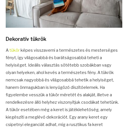
Dekoratív tükrök
A
tükör
képes visszaverni a természetes és mesterséges
fényt, így világosabbá és barátságosabbá teheti a
helyiséget. Ideális választás sötétebb szobákban vagy
olyan helyeken, ahol kevés a természetes fény. A tükrök
nemcsak nagyobbá és világosabbá tehetik a helyiséget,
hanem önmagukban is lenyűgöző díszítőelemek. Ha
figyelembe vesszük a tükör méretét és alakját, illetve a
rendelkezésre álló helyhez viszonyítjuk csodákat tehetünk.
A tükör esetében még a keret is játéklehetőség, amely
kiegészíti a meglévő dekorációt. Egy arany keret egy
csipetnyi eleganciát adhat, míg a rusztikus fa keret