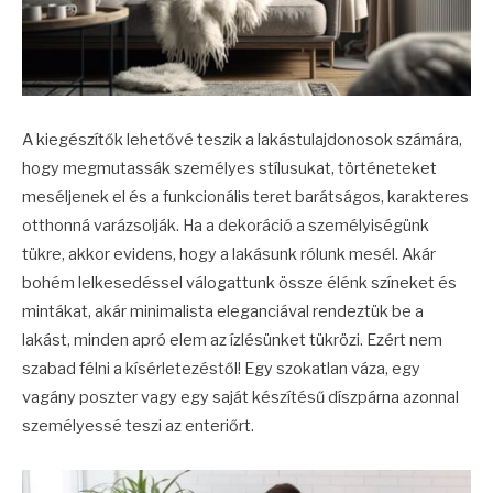
A kiegészítők lehetővé teszik a lakástulajdonosok számára,
hogy megmutassák személyes stílusukat, történeteket
meséljenek el és a funkcionális teret barátságos, karakteres
otthonná varázsolják. Ha a dekoráció a személyiségünk
tükre, akkor evidens, hogy a lakásunk rólunk mesél. Akár
bohém lelkesedéssel válogattunk össze élénk színeket és
mintákat, akár minimalista eleganciával rendeztük be a
lakást, minden apró elem az ízlésünket tükrözi. Ezért nem
szabad félni a kísérletezéstől! Egy szokatlan váza, egy
vagány poszter vagy egy saját készítésű díszpárna azonnal
személyessé teszi az enteriőrt.