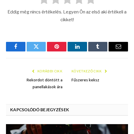
Eddig még nincs értékelés. Legyen Ön az első aki értékeli a
cikket!
Facebook
Twitter
Pinterest
LinkedIn
Tumblr
E.-
mail
KORÁBBI CIKK
KÖVETKEZŐ CIKK
Rekordot döntött a
Fűszeres keksz
panellakások ára
KAPCSOLÓDÓ BEJEGYZÉSEK