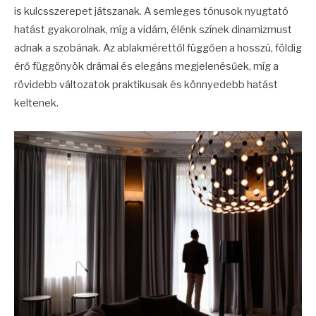
is kulcsszerepet játszanak. A semleges tónusok nyugtató
hatást gyakorolnak, míg a vidám, élénk színek dinamizmust
adnak a szobának. Az ablakmérettől függően a hosszú, földig
érő függönyök drámai és elegáns megjelenésűek, míg a
rövidebb változatok praktikusak és könnyedebb hatást
keltenek.