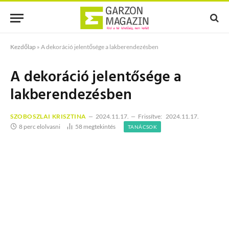
Kezdőlap
»
A dekoráció jelentősége a lakberendezésben
A dekoráció jelentősége a
lakberendezésben
SZOBOSZLAI KRISZTINA
2024.11.17.
Frissítve:
2024.11.17.
8 perc elolvasni
58
megtekintés
TANÁCSOK