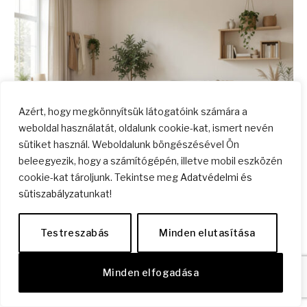
Azért, hogy megkönnyítsük látogatóink számára a
weboldal használatát, oldalunk cookie-kat, ismert nevén
sütiket használ. Weboldalunk böngészésével Ön
beleegyezik, hogy a számítógépén, illetve mobil eszközén
cookie-kat tároljunk. Tekintse meg
Adatvédelmi és
Költségkímélő felújítási ötletek
sütiszabályzat
unkat!
2026.04.29.
6 perc elolvasni
LAKBERENDEZÉS
Valószínűleg egyetértünk abban, hogy az nem a legjobb
Testreszabás
Minden elutasítása
stratégia, ha…
Minden elfogadása