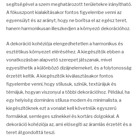
segítségével a szem meghatározott területekre irányítható.
A fókuszpont kialakításakor fontos figyelembe venni az
egyensúlyt és az arányt, hogy ne borítsa el az egész teret,
hanem harmonikusan illeszkedjen a környező dekorációhoz.
A dekoráció kohéziója elengedhetetlen a harmonikus és
esztétikus környezet eléréséhez. A kiegészítők ebben a
vonatkozásban alapvető szerepet játszanak, mivel
egyesíthetik a különböző dizájnelemeket, és a folytonosság
érzetét keltik. A kiegészítők kiválasztásakor fontos
figyelembe venni, hogy stílusuk, színük, textúrájuk és
témájuk, hogyan viszonyul a többi dekorációhoz. Például, ha
egy helyiség domináns stílusa modern és minimalista, a
kiegészítőknek ezt a vonalat kell követniük egyszerű
formákkal, semleges színekkel és kortárs dolgokkal. A
dekoráció kohéziója az, ami elősegíti az áramlás érzetét és a
teret átgondolttá teszi.