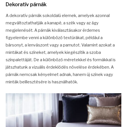
Dekoratív párnák
A dekoratív párnák sokoldalú elemek, amelyek azonnal
megváltoztathatják a kanapé, a szék vagy az ágy
megjelenését. A párnák kiválasztásakor érdemes
figyelembe venni a különböző textúrákat, például a
bársonyt, a lenvászont vagy a pamutot. Valamint azokat a
mintákat és színeket, amelyek kiegészítik a szoba
színpalettáját. De a különböző méretekkel és formákkal is
játszhatunk a vizuális érdeklődés növelése érdekében. A
párnák nemcsak kényelmet adnak, hanem új színek vagy
minták beillesztésére is használhatók.