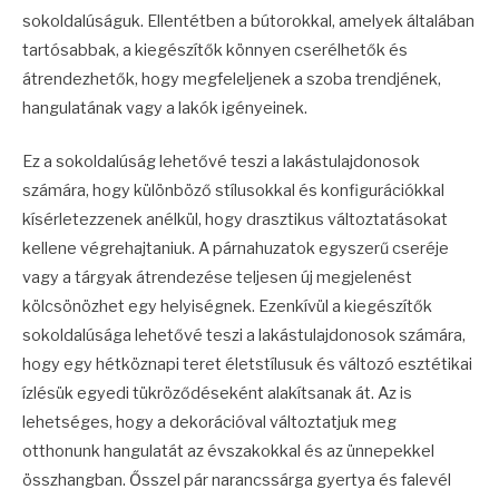
sokoldalúságuk. Ellentétben a bútorokkal, amelyek általában
tartósabbak, a kiegészítők könnyen cserélhetők és
átrendezhetők, hogy megfeleljenek a szoba trendjének,
hangulatának vagy a lakók igényeinek.
Ez a sokoldalúság lehetővé teszi a lakástulajdonosok
számára, hogy különböző stílusokkal és konfigurációkkal
kísérletezzenek anélkül, hogy drasztikus változtatásokat
kellene végrehajtaniuk. A párnahuzatok egyszerű cseréje
vagy a tárgyak átrendezése teljesen új megjelenést
kölcsönözhet egy helyiségnek. Ezenkívül a kiegészítők
sokoldalúsága lehetővé teszi a lakástulajdonosok számára,
hogy egy hétköznapi teret életstílusuk és változó esztétikai
ízlésük egyedi tükröződéseként alakítsanak át. Az is
lehetséges, hogy a dekorációval változtatjuk meg
otthonunk hangulatát az évszakokkal és az ünnepekkel
összhangban. Ősszel pár narancssárga gyertya és falevél