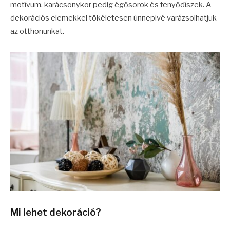
motívum, karácsonykor pedig égősorok és fenyődíszek. A
dekorációs elemekkel tökéletesen ünnepivé varázsolhatjuk
az otthonunkat.
Mi lehet dekoráció?