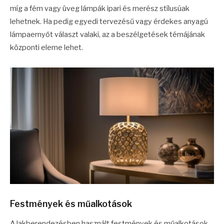
míg a fém vagy üveg lámpák ipari és merész stílusúak
lehetnek. Ha pedig egyedi tervezésű vagy érdekes anyagú
lámpaernyőt választ valaki, az a beszélgetések témájának
központi eleme lehet.
Festmények és műalkotások
A lakberendezésben használt festmények és műalkotások