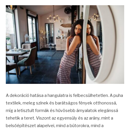
A dekoráció hatása a hangulatra is felbecsülhetetlen. A puha
textilek, meleg színek és barátságos fények otthonossá,
míg a letisztult formák és hűvösebb árnyalatok elegánssá
tehetik a teret. Viszont az egyensúly és az arány, mint a
belsőépítészet alapelvei, mind a bútorokra, mind a