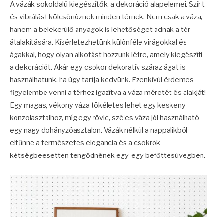
A vázák sokoldalú kiegészítők, a dekoráció alapelemei. Színt
és vibrálást kölcsönöznek minden térnek. Nem csak a váza,
hanem a belekerülő anyagok is lehetőséget adnak a tér
átalakítására. Kísérletezhetünk különféle virágokkal és
ágakkal, hogy olyan alkotást hozzunk létre, amely kiegészíti
a dekorációt. Akár egy csokor dekoratív száraz ágat is
használhatunk, ha úgy tartja kedvünk. Ezenkívül érdemes
figyelembe venni a térhez igazítva a váza méretét és alakját!
Egy magas, vékony váza tökéletes lehet egy keskeny
konzolasztalhoz, míg egy rövid, széles váza jól használható
egy nagy dohányzóasztalon. Vázák nélkül a nappalikból
eltűnne a természetes elegancia és a csokrok
kétségbeesetten tengődnének egy-egy befőttesüvegben.