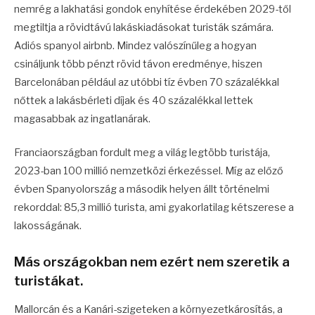
nemrég a lakhatási gondok enyhítése érdekében 2029-től
megtiltja a rövidtávú lakáskiadásokat turisták számára.
Adiós spanyol airbnb. Mindez valószínűleg a hogyan
csináljunk több pénzt rövid távon eredménye, hiszen
Barcelonában például az utóbbi tíz évben 70 százalékkal
nőttek a lakásbérleti díjak és 40 százalékkal lettek
magasabbak az ingatlanárak.
Franciaországban fordult meg a világ legtöbb turistája,
2023-ban 100 millió nemzetközi érkezéssel. Míg az előző
évben Spanyolország a második helyen állt történelmi
rekorddal: 85,3 millió turista, ami gyakorlatilag kétszerese a
lakosságának.
Más országokban nem ezért nem szeretik a
turistákat.
Mallorcán és a Kanári-szigeteken a környezetkárosítás, a