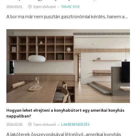
2026.03.01.
3 perc elolvasni
TANÁCSOK
A bor ma már nem pusztán gasztronómiai kérdés, hanem a…
Hogyan lehet elrejteni a konyhabútort egy amerikai konyhás
nappaliban?
2026.02.20.
7 perc elolvasni
LAKBERENDEZÉS
A lakóterek összevonásával létrejövő „amerikai konyhás