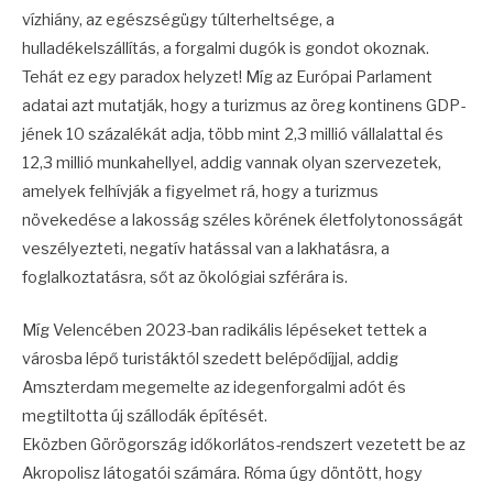
vízhiány, az egészségügy túlterheltsége, a
hulladékelszállítás, a forgalmi dugók is gondot okoznak.
Tehát ez egy paradox helyzet! Míg az Európai Parlament
adatai azt mutatják, hogy a turizmus az öreg kontinens GDP-
jének 10 százalékát adja, több mint 2,3 millió vállalattal és
12,3 millió munkahellyel, addig vannak olyan szervezetek,
amelyek felhívják a figyelmet rá, hogy a turizmus
növekedése a lakosság széles körének életfolytonosságát
veszélyezteti, negatív hatással van a lakhatásra, a
foglalkoztatásra, sőt az ökológiai szférára is.
Míg Velencében 2023-ban radikális lépéseket tettek a
városba lépő turistáktól szedett belépődíjjal, addig
Amszterdam megemelte az idegenforgalmi adót és
megtiltotta új szállodák építését.
Eközben Görögország időkorlátos-rendszert vezetett be az
Akropolisz látogatói számára. Róma úgy döntött, hogy