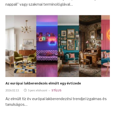
nappali” vagy szakmai terminológiával…
Az európai lakberendezés elmúlt egy évtizede
2026.02.13.
5 perc elolvasni
STÍLUS
Az elmúlt tíz év európai lakberendezési trendjei izgalmas és
tanulságos…