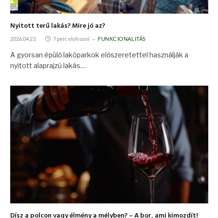
Nyitott terű lakás? Mire jó az?
2026.04.23.
7 perc elolvasni
FUNKCIONALITÁS
A gyorsan épülő lakóparkok előszeretettel használják a
nyitott alaprajzú lakás…
Dísz a polcon vagy élmény a mélyben? – A bor, ami kimozdít!