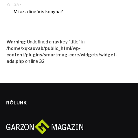
-
IZA
Mi az a lineáris konyha?
Warning
: Undefined array key "title" in
/home/xqxauvab/public_html/wp-
content/plugins/smartmag-core/widgets/widget-
ads.php
on line
32
RÓLUNK