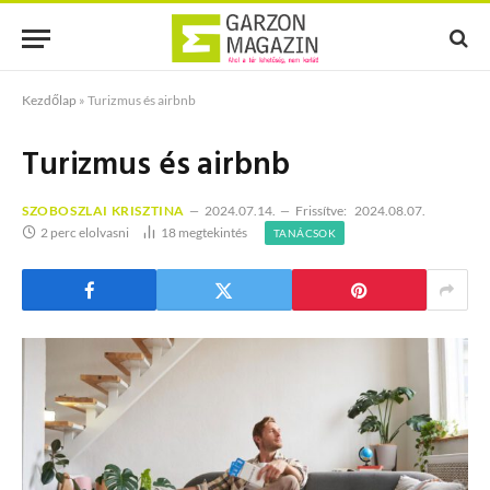
Kezdőlap
»
Turizmus és airbnb
Turizmus és airbnb
SZOBOSZLAI KRISZTINA
2024.07.14.
Frissítve:
2024.08.07.
2 perc elolvasni
18
megtekintés
TANÁCSOK