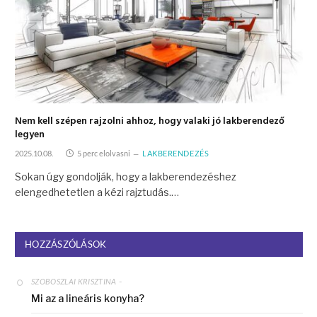
Nem kell szépen rajzolni ahhoz, hogy valaki jó lakberendező
legyen
2025.10.08.
5 perc elolvasni
LAKBERENDEZÉS
Sokan úgy gondolják, hogy a lakberendezéshez
elengedhetetlen a kézi rajztudás.…
HOZZÁSZÓLÁSOK
-
SZOBOSZLAI KRISZTINA
Mi az a lineáris konyha?