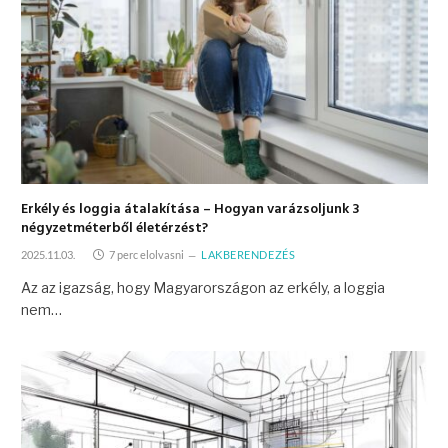
Erkély és loggia átalakítása – Hogyan varázsoljunk 3
négyzetméterből életérzést?
2025.11.03.
7 perc elolvasni
LAKBERENDEZÉS
Az az igazság, hogy Magyarországon az erkély, a loggia
nem…