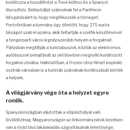
korlátozza a hozzáférést a Trevi-kúthoz és a Spanyol
lépcsőhöz. Belépődíjat számolnak fel a Pantheon
látogatásáért is, hogy megfékezzék a tömeget.
Portofinóban a kormány úgy döntött, hogy 275 eurós
bírságot szab ki azokra, akik feltartják a szelfik készítésével
a tengerparti város legnépszerűbb helyein a forgalmat.
Párizsban megtiltják a turistabuszok, köztük az elektromos
autóbuszok behajtását az októberben megnyíló korlátozott
forgalmú zónába. Hallstattban, a Frozen című filmet inspiráló
osztrák városban is a turisták számának korlátozását kérték
a helyiek.
A világjárvány vége óta a helyzet egyre
romlik.
Spanyolországban eljutottak a vízipisztollyal való
lövöldözésig. Magyarországon az önkormányzatok kezében
van a rövid távú lakáskiadás szigorításának lehetősége,