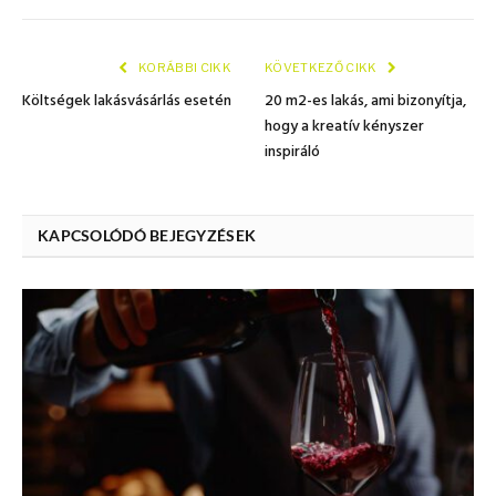
mail
KORÁBBI CIKK
KÖVETKEZŐ CIKK
Költségek lakásvásárlás esetén
20 m2-es lakás, ami bizonyítja,
hogy a kreatív kényszer
inspiráló
KAPCSOLÓDÓ BEJEGYZÉSEK