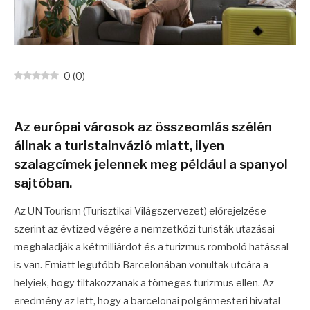
0
(
0
)
Az európai városok az összeomlás szélén
állnak a turistainvázió miatt, ilyen
szalagcímek jelennek meg például a spanyol
sajtóban.
Az UN Tourism (Turisztikai Világszervezet) előrejelzése
szerint az évtized végére a nemzetközi turisták utazásai
meghaladják a kétmilliárdot és a turizmus romboló hatással
is van. Emiatt legutóbb Barcelonában vonultak utcára a
helyiek, hogy tiltakozzanak a tömeges turizmus ellen. Az
eredmény az lett, hogy a barcelonai polgármesteri hivatal