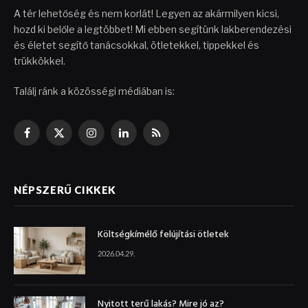
A tér lehetőség és nem korlát! Legyen az akármilyen kicsi,
hozd ki belőle a legtöbbet! Mi ebben segítünk lakberendezési
és életet segítő tanácsokkal, ötletekkel, tippekkel és
trükkökkel.
Találj ránk a közösségi médiában is:
Facebook
X
Instagram
LinkedIn
RSS
(Twitter)
NÉPSZERŰ CIKKEK
Költségkímélő felújítási ötletek
2026.04.29.
Nyitott terű lakás? Mire jó az?