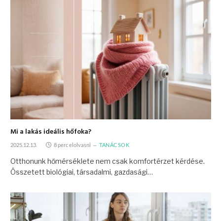
Mi a lakás ideális hőfoka?
2025.12.13.
8 perc elolvasni
TANÁCSOK
Otthonunk hőmérséklete nem csak komfortérzet kérdése.
Összetett biológiai, társadalmi, gazdasági…