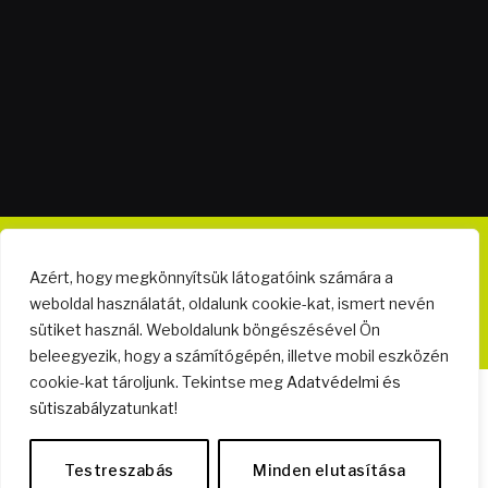
Copyright © 2024. - Készítette:
PRove Kommunikáció
Azért, hogy megkönnyítsük látogatóink számára a
weboldal használatát, oldalunk cookie-kat, ismert nevén
Médiaajánlat
Lakberendezés
sütiket használ. Weboldalunk böngészésével Ön
beleegyezik, hogy a számítógépén, illetve mobil eszközén
cookie-kat tároljunk. Tekintse meg
Adatvédelmi és
sütiszabályzat
unkat!
Testreszabás
Minden elutasítása