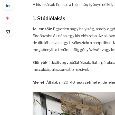
A kis lakások típusai, a teljesség igénye nélkül
1. Stúdiólakás
Jellemzők:
Egyetlen nagy helyiség, amely egybe
fürdőszoba és néha egy kis előszoba. Az alkóvo
de általában van egy L válaszfala a nappaliban.
megkönnyíti a terület lefüggönyözését vagy l
Előnyök:
Ideális egyedülállóknak, fiatal párok
megoldás, alacsonyabb rezsivel.
Méret:
Általában 20-40 négyzetméter, de lehe