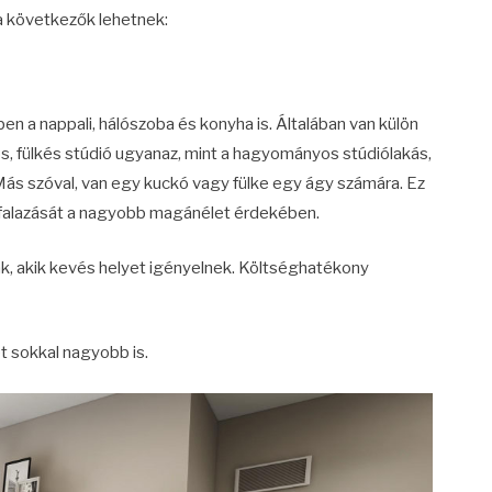
, a következők lehetnek:
n a nappali, hálószoba és konyha is. Általában van külön
s, fülkés stúdió ugyanaz, mint a hagyományos stúdiólakás,
 Más szóval, van egy kuckó vagy fülke egy ágy számára. Ez
efalazását a nagyobb magánélet érdekében.
nak, akik kevés helyet igényelnek. Költséghatékony
t sokkal nagyobb is.