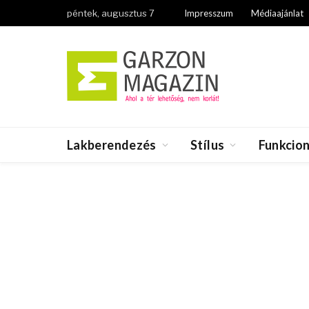
péntek, augusztus 7
Impresszum
Médiaajánlat
Lakberendezés
Stílus
Funkcion