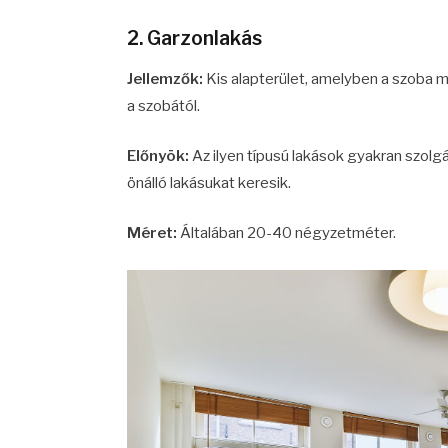
2. Garzonlakás
Jellemzők:
Kis alapterület, amelyben a szoba me
a szobától.
Előnyök:
Az ilyen típusú lakások gyakran szolgá
önálló lakásukat keresik.
Méret:
Általában 20-40 négyzetméter.