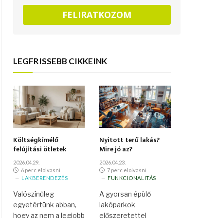
FELIRATKOZOM
LEGFRISSEBB CIKKEINK
Költségkímélő
Nyitott terű lakás?
felújítási ötletek
Mire jó az?
2026.04.29.
2026.04.23.
6 perc elolvasni
7 perc elolvasni
LAKBERENDEZÉS
FUNKCIONALITÁS
Valószínűleg
A gyorsan épülő
egyetértünk abban,
lakóparkok
hogy az nem a legjobb
előszeretettel