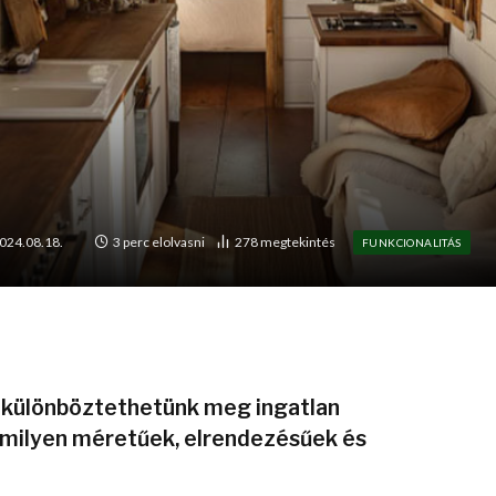
024.08.18.
3 perc elolvasni
278
megtekintés
FUNKCIONALITÁS
t különböztethetünk meg ingatlan
 milyen méretűek, elrendezésűek és