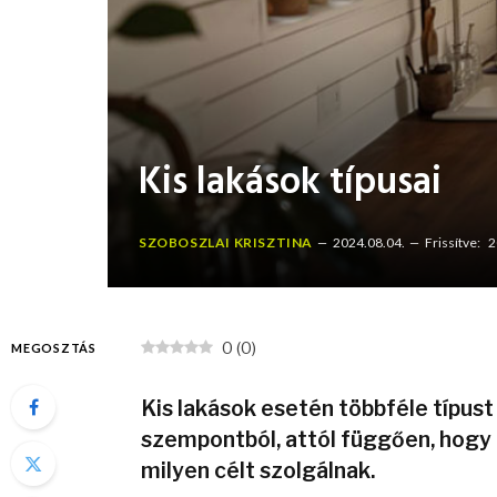
Kis lakások típusai
SZOBOSZLAI KRISZTINA
2024.08.04.
Frissítve:
2
0
(
0
)
MEGOSZTÁS
Kis lakások esetén többféle típus
szempontból, attól függően, hogy
milyen célt szolgálnak.