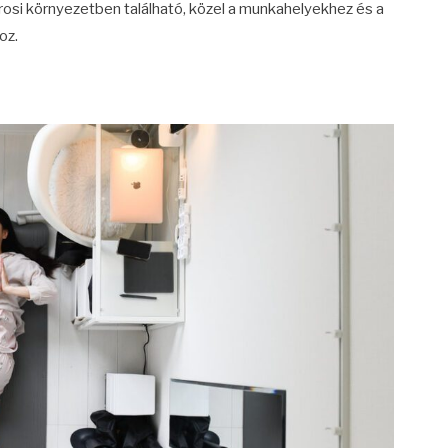
si környezetben található, közel a munkahelyekhez és a
oz.