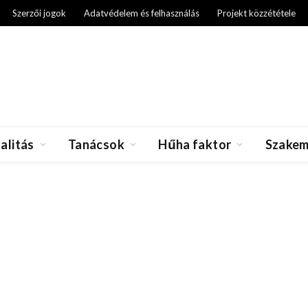
Szerzői jogok
Adatvédelem és felhasználás
Projekt közzététele
alitás
Tanácsok
Hűha faktor
Szakem