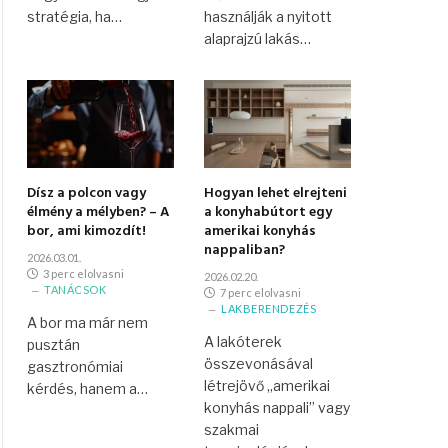
stratégia, ha…
használják a nyitott
alaprajzú lakás…
Dísz a polcon vagy
Hogyan lehet elrejteni
élmény a mélyben? – A
a konyhabútort egy
bor, ami kimozdít!
amerikai konyhás
nappaliban?
2026.03.01.
3 perc elolvasni
2026.02.20.
TANÁCSOK
7 perc elolvasni
LAKBERENDEZÉS
A bor ma már nem
A lakóterek
pusztán
összevonásával
gasztronómiai
létrejövő „amerikai
kérdés, hanem a…
konyhás nappali” vagy
szakmai