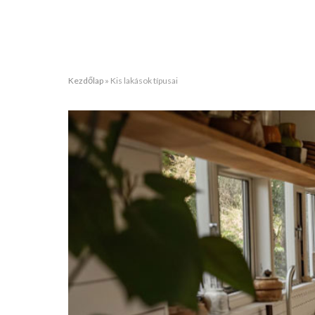
Kezdőlap
»
Kis lakások típusai