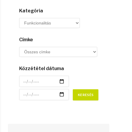
Kategória
Címke
Közzététel dátuma