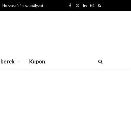
Hozzászólási szabályzat
Facebook
X
LinkedIn
Instagram
RSS
(Twitter)
berek
Kupon