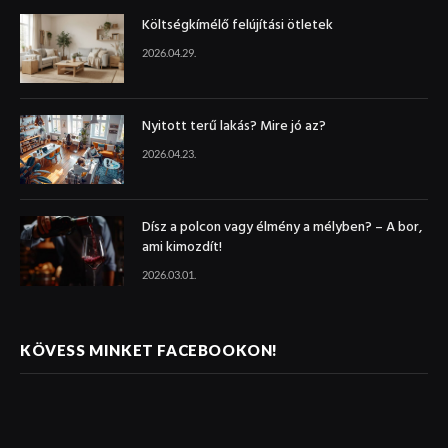
Költségkímélő felújítási ötletek
2026.04.29.
Nyitott terű lakás? Mire jó az?
2026.04.23.
Dísz a polcon vagy élmény a mélyben? – A bor,
ami kimozdít!
2026.03.01.
KÖVESS MINKET FACEBOOKON!