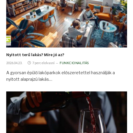
Nyitott terű lakás? Mire jó az?
2026.04.23.
7 perc elolvasni
FUNKCIONALITÁS
A gyorsan épülő lakóparkok előszeretettel használják a
nyitott alaprajzú lakás…