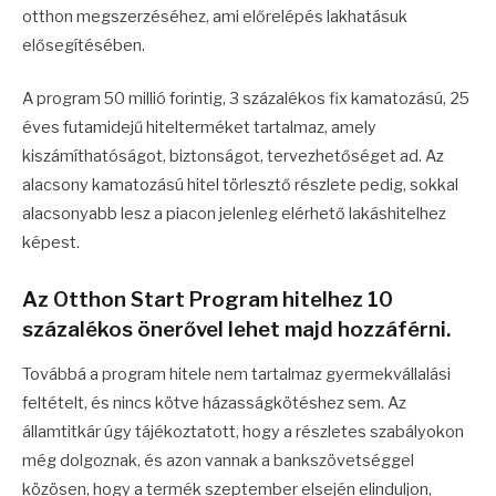
otthon megszerzéséhez, ami előrelépés lakhatásuk
elősegítésében.
A program 50 millió forintig, 3 százalékos fix kamatozású, 25
éves futamidejű hitelterméket tartalmaz, amely
kiszámíthatóságot, biztonságot, tervezhetőséget ad. Az
alacsony kamatozású hitel törlesztő részlete pedig, sokkal
alacsonyabb lesz a piacon jelenleg elérhető lakáshitelhez
képest.
Az Otthon Start Program hitelhez 10
százalékos önerővel lehet majd hozzáférni.
Továbbá a program hitele nem tartalmaz gyermekvállalási
feltételt, és nincs kötve házasságkötéshez sem. Az
államtitkár úgy tájékoztatott, hogy a részletes szabályokon
még dolgoznak, és azon vannak a bankszövetséggel
közösen, hogy a termék szeptember elsején elinduljon,