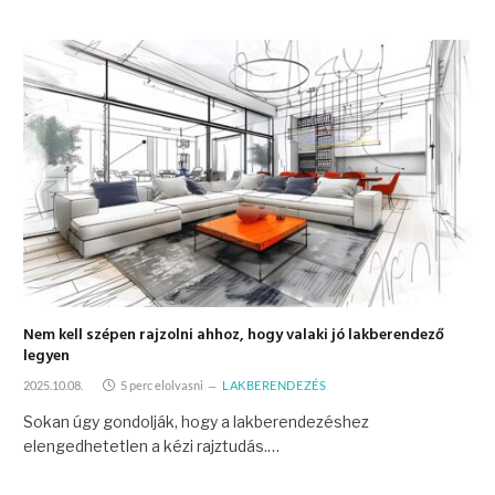
Nem kell szépen rajzolni ahhoz, hogy valaki jó lakberendező
legyen
2025.10.08.
5 perc elolvasni
LAKBERENDEZÉS
Sokan úgy gondolják, hogy a lakberendezéshez
elengedhetetlen a kézi rajztudás.…