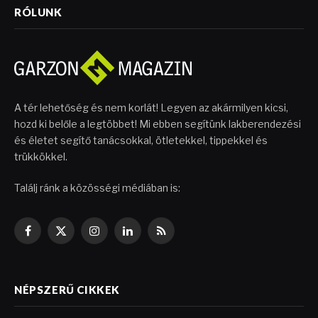
RÓLUNK
A tér lehetőség és nem korlát! Legyen az akármilyen kicsi,
hozd ki belőle a legtöbbet! Mi ebben segítünk lakberendezési
és életet segítő tanácsokkal, ötletekkel, tippekkel és
trükkökkel.
Találj ránk a közösségi médiában is:
Facebook
X
Instagram
LinkedIn
RSS
(Twitter)
NÉPSZERŰ CIKKEK