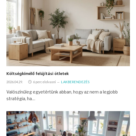
Költségkímélő felújítási ötletek
2026.04.29.
6 perc elolvasni
LAKBERENDEZÉS
Valószínűleg egyetértünk abban, hogy az nem a legjobb
stratégia, ha…