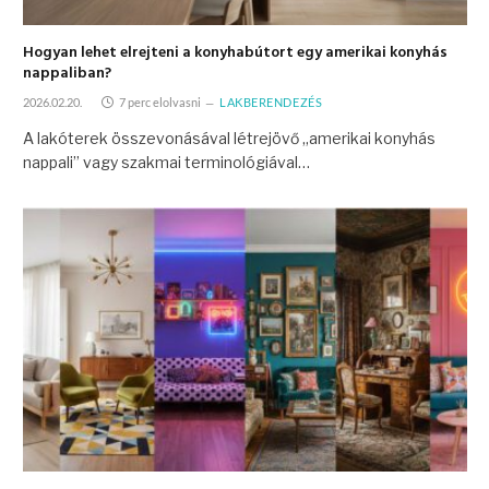
Hogyan lehet elrejteni a konyhabútort egy amerikai konyhás
nappaliban?
2026.02.20.
7 perc elolvasni
LAKBERENDEZÉS
A lakóterek összevonásával létrejövő „amerikai konyhás
nappali” vagy szakmai terminológiával…