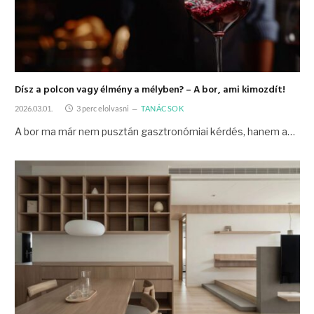
Dísz a polcon vagy élmény a mélyben? – A bor, ami kimozdít!
2026.03.01.
3 perc elolvasni
TANÁCSOK
A bor ma már nem pusztán gasztronómiai kérdés, hanem a…