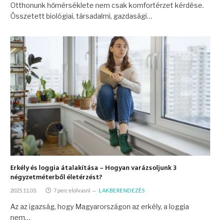
Otthonunk hőmérséklete nem csak komfortérzet kérdése.
Összetett biológiai, társadalmi, gazdasági…
Erkély és loggia átalakítása – Hogyan varázsoljunk 3
négyzetméterből életérzést?
2025.11.03.
7 perc elolvasni
LAKBERENDEZÉS
Az az igazság, hogy Magyarországon az erkély, a loggia
nem…