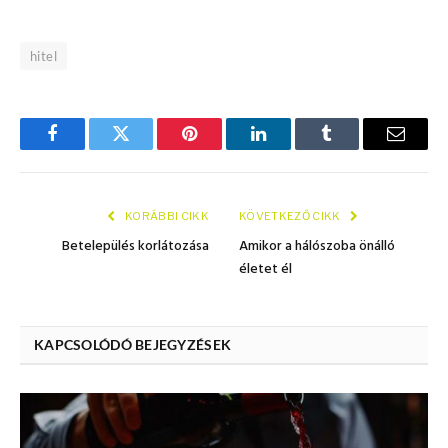
hitel
Facebook
Twitter
Pinterest
LinkedIn
Tumblr
E.-
mail
KORÁBBI CIKK
KÖVETKEZŐ CIKK
Betelepülés korlátozása
Amikor a hálószoba önálló
életet él
KAPCSOLÓDÓ BEJEGYZÉSEK