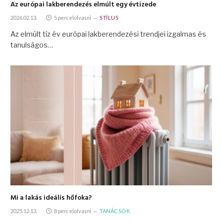
Az európai lakberendezés elmúlt egy évtizede
2026.02.13.
5 perc elolvasni
STÍLUS
Az elmúlt tíz év európai lakberendezési trendjei izgalmas és
tanulságos…
Mi a lakás ideális hőfoka?
2025.12.13.
8 perc elolvasni
TANÁCSOK