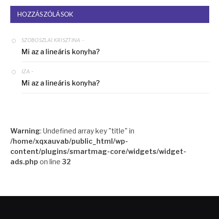
HOZZÁSZÓLÁSOK
-
SZOBOSZLAI KRISZTINA
Mi az a lineáris konyha?
-
IZA
Mi az a lineáris konyha?
Warning
: Undefined array key "title" in
/home/xqxauvab/public_html/wp-
content/plugins/smartmag-core/widgets/widget-
ads.php
on line
32