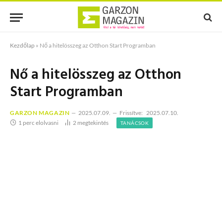
Kezdőlap
»
Nő a hitelösszeg az Otthon Start Programban
Nő a hitelösszeg az Otthon
Start Programban
GARZON MAGAZIN
2025.07.09.
Frissítve:
2025.07.10.
1 perc elolvasni
2
megtekintés
TANÁCSOK