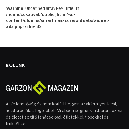
Warning
: Undefined array key "title" in
/home/xqxauvab/public_html/wp-
content/plugins/smartmag-core/widgets/widget-
ads.php
on line
32
RÓLUNK
A tér lehetőség és nem korlát! Legyen az akármilyen kicsi,
hozd ki belőle a legtöbbet! Mi ebben segítünk lakberendezési
és életet segítő tanácsokkal, ötletekkel, tippekkel és
trükkökkel.