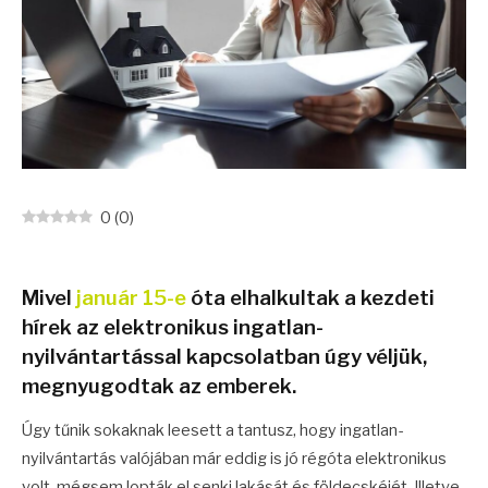
0
(
0
)
Mivel
január 15-e
óta elhalkultak a kezdeti
hírek az elektronikus ingatlan-
nyilvántartással kapcsolatban úgy véljük,
megnyugodtak az emberek.
Úgy tűnik sokaknak leesett a tantusz, hogy ingatlan-
nyilvántartás valójában már eddig is jó régóta elektronikus
volt, mégsem lopták el senki lakását és földecskéjét. Illetve,