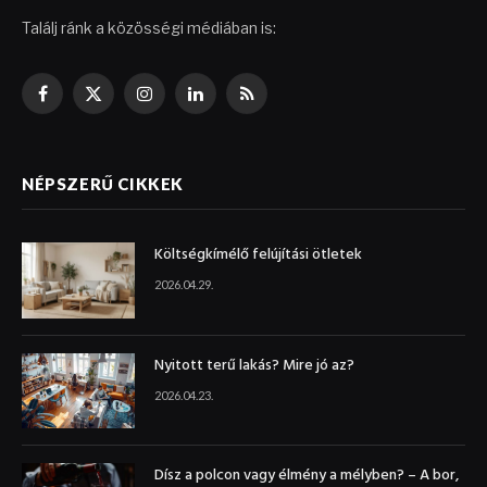
Találj ránk a közösségi médiában is:
Facebook
X
Instagram
LinkedIn
RSS
(Twitter)
NÉPSZERŰ CIKKEK
Költségkímélő felújítási ötletek
2026.04.29.
Nyitott terű lakás? Mire jó az?
2026.04.23.
Dísz a polcon vagy élmény a mélyben? – A bor,