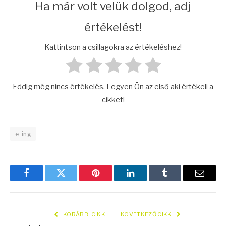
Ha már volt velük dolgod, adj
értékelést!
Kattintson a csillagokra az értékeléshez!
Eddig még nincs értékelés. Legyen Ön az első aki értékeli a
cikket!
e-ing
Facebook
Twitter
Pinterest
LinkedIn
Tumblr
E.-
mail
KORÁBBI CIKK
KÖVETKEZŐ CIKK