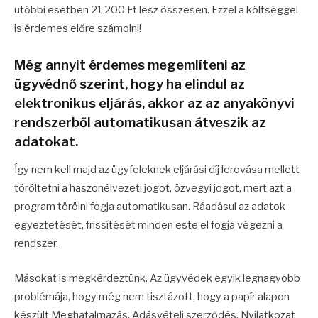
utóbbi esetben 21 200 Ft lesz összesen. Ezzel a költséggel
is érdemes előre számolni!
Még annyit érdemes megemlíteni az
ügyvédnő szerint, hogy ha elindul az
elektronikus eljárás, akkor az az anyakönyvi
rendszerből automatikusan átveszik az
adatokat.
Így nem kell majd az ügyfeleknek eljárási díj lerovása mellett
töröltetni a haszonélvezeti jogot, özvegyi jogot, mert azt a
program törölni fogja automatikusan. Ráadásul az adatok
egyeztetését, frissítését minden este el fogja végezni a
rendszer.
Másokat is megkérdeztünk. Az ügyvédek egyik legnagyobb
problémája, hogy még nem tisztázott, hogy a papír alapon
készült Meghatalmazás, Adásvételi szerződés, Nyilatkozat