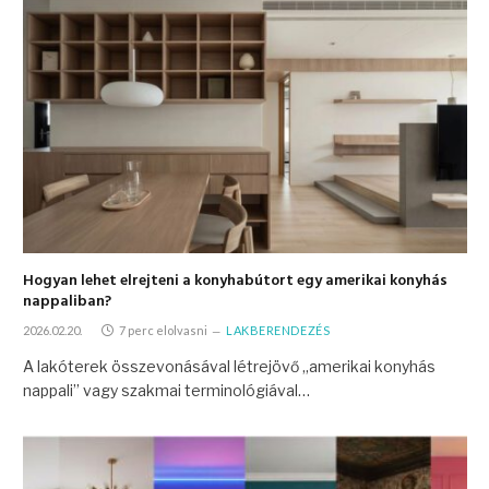
Hogyan lehet elrejteni a konyhabútort egy amerikai konyhás
nappaliban?
2026.02.20.
7 perc elolvasni
LAKBERENDEZÉS
A lakóterek összevonásával létrejövő „amerikai konyhás
nappali” vagy szakmai terminológiával…