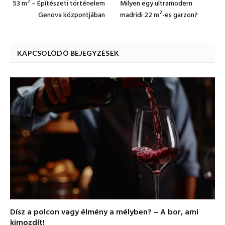
2
53 m
– Építészeti történelem
Milyen egy ultramodern
2
Genova központjában
madridi 22 m
-es garzon?
KAPCSOLÓDÓ BEJEGYZÉSEK
Dísz a polcon vagy élmény a mélyben? – A bor, ami
kimozdít!