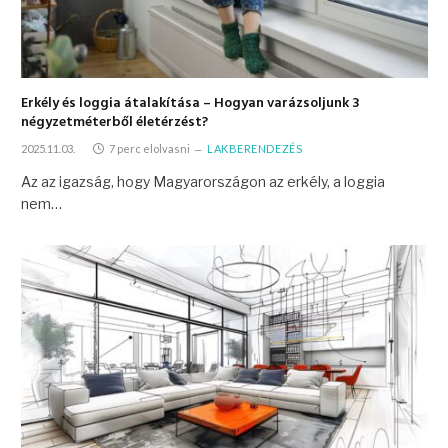
Erkély és loggia átalakítása – Hogyan varázsoljunk 3
négyzetméterből életérzést?
2025.11.03.
7 perc elolvasni
LAKBERENDEZÉS
Az az igazság, hogy Magyarországon az erkély, a loggia
nem…