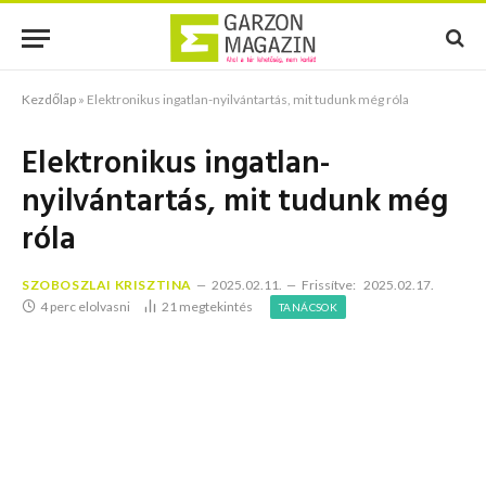
Kezdőlap
»
Elektronikus ingatlan-nyilvántartás, mit tudunk még róla
Elektronikus ingatlan-
nyilvántartás, mit tudunk még
róla
SZOBOSZLAI KRISZTINA
2025.02.11.
Frissítve:
2025.02.17.
4 perc elolvasni
21
megtekintés
TANÁCSOK