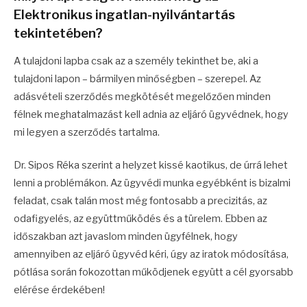
Elektronikus ingatlan-nyilvántartás
tekintetében?
A tulajdoni lapba csak az a személy tekinthet be, aki a
tulajdoni lapon – bármilyen minőségben – szerepel. Az
adásvételi szerződés megkötését megelőzően minden
félnek meghatalmazást kell adnia az eljáró ügyvédnek, hogy
mi legyen a szerződés tartalma.
Dr. Sipos Réka szerint a helyzet kissé kaotikus, de úrrá lehet
lenni a problémákon. Az ügyvédi munka egyébként is bizalmi
feladat, csak talán most még fontosabb a precizitás, az
odafigyelés, az együttműködés és a türelem. Ebben az
időszakban azt javaslom minden ügyfélnek, hogy
amennyiben az eljáró ügyvéd kéri, úgy az iratok módosítása,
pótlása során fokozottan működjenek együtt a cél gyorsabb
elérése érdekében!