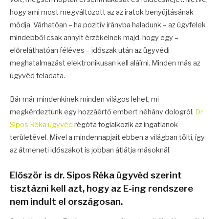
hogy ami most megváltozott az az iratok benyújtásának
módja. Várhatóan – ha pozitív irányba haladunk – az ügyfelek
mindebből csak annyit érzékelnek majd, hogy egy –
előreláthatóan féléves – időszak után az ügyvédi
meghatalmazást elektronikusan kell aláírni. Minden más az
ügyvéd feladata.
Bár már mindenkinek minden világos lehet, mi
megkérdeztünk egy hozzáértő embert néhány dologról.
Dr.
Sipos Réka ügyvéd
régóta foglalkozik az ingatlanok
területével. Mivel a mindennapjait ebben a világban tölti, így
az átmeneti időszakot is jobban átlátja másoknál.
Először is dr. Sipos Réka ügyvéd szerint
tisztázni kell azt, hogy az E-ing rendszere
nem indult el országosan.