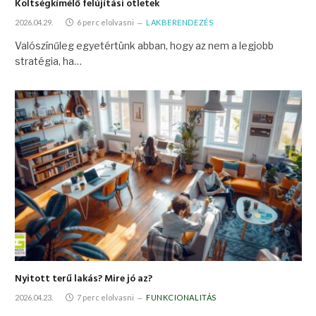
Költségkímélő felújítási ötletek
2026.04.29.
6 perc elolvasni
LAKBERENDEZÉS
Valószínűleg egyetértünk abban, hogy az nem a legjobb
stratégia, ha…
Nyitott terű lakás? Mire jó az?
2026.04.23.
7 perc elolvasni
FUNKCIONALITÁS