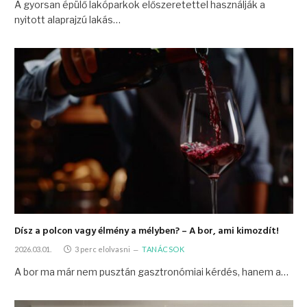
A gyorsan épülő lakóparkok előszeretettel használják a
nyitott alaprajzú lakás…
Dísz a polcon vagy élmény a mélyben? – A bor, ami kimozdít!
2026.03.01.
3 perc elolvasni
TANÁCSOK
A bor ma már nem pusztán gasztronómiai kérdés, hanem a…