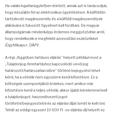
Ha valaki ingatlanügyletben érintett, annak azt is tanácsoljuk,
hogy készüljön fel az elektronikus ügyintézésre. A külföldön
tartózkodó magánszemély és a külföldi magánszemélyek
aláírására is fokozott figyelmet kell fordítani. De magyar
állampolgárnak mindenképp érdemes meggyőződnie arról,
hogy rendelkezik-e megfelelő azonosítási eszközökkel
(Ügyfélkapu+, DÁP)!
A régi „függőben tartásos eljárás” helyett például most a
„Tulajdonjog-fenntartáshoz kapcsolódó vevői jog
határozott/határozatlan időre” történő bejegyzést lehet
kérni, ha a vételár nem egyszerre kerül kifizetésre. Ez a
költségek szempontjából érdekes, mert amikor már
kifizetésre kerül a teljes vételár, akkor újabb kérelemmel kell
a tulajdonjogot, haszonélvezeti jogot
töröltetni/bejegyeztetni és az eljárási díjat ismét le kell róni.
Tehát az eddigi egyszeri 10 600 Ft -os eljárási díj helyett ez