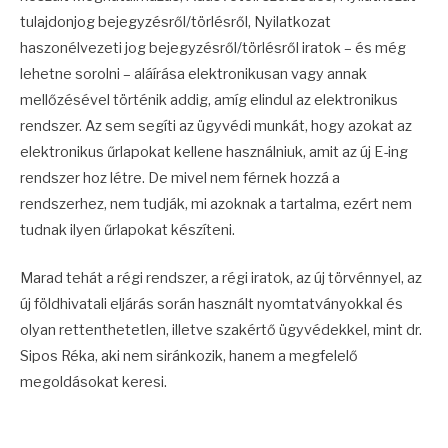
tulajdonjog bejegyzésről/törlésről, Nyilatkozat
haszonélvezeti jog bejegyzésről/törlésről iratok – és még
lehetne sorolni – aláírása elektronikusan vagy annak
mellőzésével történik addig, amíg elindul az elektronikus
rendszer. Az sem segíti az ügyvédi munkát, hogy azokat az
elektronikus űrlapokat kellene használniuk, amit az új E-ing
rendszer hoz létre. De mivel nem férnek hozzá a
rendszerhez, nem tudják, mi azoknak a tartalma, ezért nem
tudnak ilyen űrlapokat készíteni.
Marad tehát a régi rendszer, a régi iratok, az új törvénnyel, az
új földhivatali eljárás során használt nyomtatványokkal és
olyan rettenthetetlen, illetve szakértő ügyvédekkel, mint dr.
Sipos Réka, aki nem siránkozik, hanem a megfelelő
megoldásokat keresi.