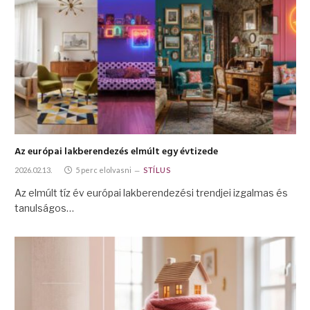
Az európai lakberendezés elmúlt egy évtizede
2026.02.13.
5 perc elolvasni
STÍLUS
Az elmúlt tíz év európai lakberendezési trendjei izgalmas és
tanulságos…