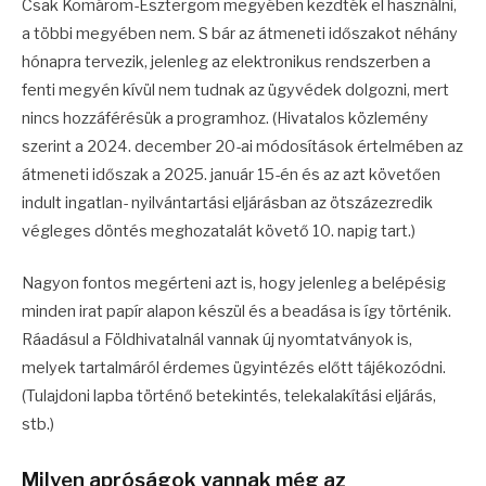
Csak Komárom-Esztergom megyében kezdték el használni,
a többi megyében nem. S bár az átmeneti időszakot néhány
hónapra tervezik, jelenleg az elektronikus rendszerben a
fenti megyén kívül nem tudnak az ügyvédek dolgozni, mert
nincs hozzáférésük a programhoz. (Hivatalos közlemény
szerint a 2024. december 20-ai módosítások értelmében az
átmeneti időszak a 2025. január 15-én és az azt követően
indult ingatlan- nyilvántartási eljárásban az ötszázezredik
végleges döntés meghozatalát követő 10. napig tart.)
Nagyon fontos megérteni azt is, hogy jelenleg a belépésig
minden irat papír alapon készül és a beadása is így történik.
Ráadásul a Földhivatalnál vannak új nyomtatványok is,
melyek tartalmáról érdemes ügyintézés előtt tájékozódni.
(Tulajdoni lapba történő betekintés, telekalakítási eljárás,
stb.)
Milyen apróságok vannak még az