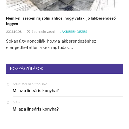
Nem kell szépen rajzolni ahhoz, hogy valaki jó lakberendező
legyen
2025.10.08.
5 perc elolvasni
LAKBERENDEZÉS
Sokan úgy gondolják, hogy a lakberendezéshez
elengedhetetlen a kézi rajztudás.…
HOZZÁSZÓLÁSOK
-
SZOBOSZLAI KRISZTINA
Mi az a lineáris konyha?
-
IZA
Mi az a lineáris konyha?