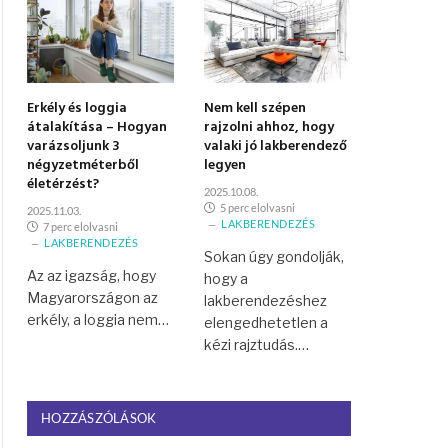
Erkély és loggia
Nem kell szépen
átalakítása – Hogyan
rajzolni ahhoz, hogy
varázsoljunk 3
valaki jó lakberendező
négyzetméterből
legyen
életérzést?
2025.10.08.
5 perc elolvasni
2025.11.03.
LAKBERENDEZÉS
7 perc elolvasni
LAKBERENDEZÉS
Sokan úgy gondolják,
Az az igazság, hogy
hogy a
Magyarországon az
lakberendezéshez
erkély, a loggia nem…
elengedhetetlen a
kézi rajztudás.…
HOZZÁSZÓLÁSOK