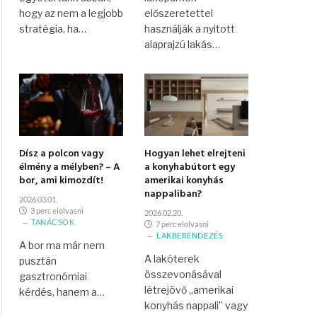
hogy az nem a legjobb
előszeretettel
stratégia, ha…
használják a nyitott
alaprajzú lakás…
Dísz a polcon vagy
Hogyan lehet elrejteni
élmény a mélyben? – A
a konyhabútort egy
bor, ami kimozdít!
amerikai konyhás
nappaliban?
2026.03.01.
3 perc elolvasni
2026.02.20.
TANÁCSOK
7 perc elolvasni
LAKBERENDEZÉS
A bor ma már nem
A lakóterek
pusztán
összevonásával
gasztronómiai
létrejövő „amerikai
kérdés, hanem a…
konyhás nappali” vagy