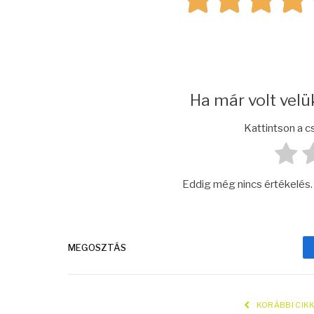
Ha már volt velük
Kattintson a cs
Eddig még nincs értékelés. L
MEGOSZTÁS
KORÁBBI CIK