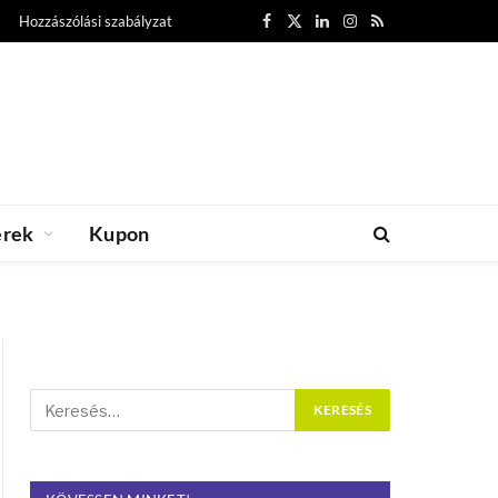
Hozzászólási szabályzat
Facebook
X
LinkedIn
Instagram
RSS
(Twitter)
erek
Kupon