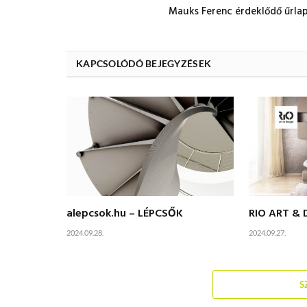
Mauks Ferenc érdeklődő űrla
KAPCSOLÓDÓ BEJEGYZÉSEK
alepcsok.hu – LÉPCSŐK
RIO ART & 
2024.09.28.
2024.09.27.
S