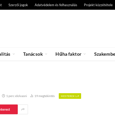
at
Szerzői jogok
Adatvédelem és felhasználás
Projekt közzététele
litás
Tanácsok
Hűha faktor
Szakemb
1 perc elolvasni
19
megtekintés
MESTEREK L-P
nterest