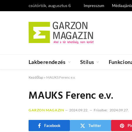
csütörtök, augusztus 6
Impresszum
Médiaajánl
Lakberendezés
Stílus
Funkciona
Kezdőlap
»
MAUKS Ferenc e.v.
MAUKS Ferenc e.v.
GARZON MAGAZIN
2024.09.22.
Frissítve:
2024.09.27.
Facebook
Twitter
Pi