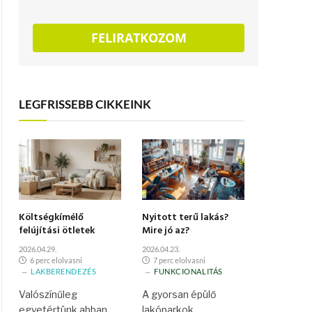
FELIRATKOZOM
LEGFRISSEBB CIKKEINK
Költségkímélő
Nyitott terű lakás?
felújítási ötletek
Mire jó az?
2026.04.29.
2026.04.23.
6 perc elolvasni
7 perc elolvasni
LAKBERENDEZÉS
FUNKCIONALITÁS
Valószínűleg
A gyorsan épülő
egyetértünk abban,
lakóparkok