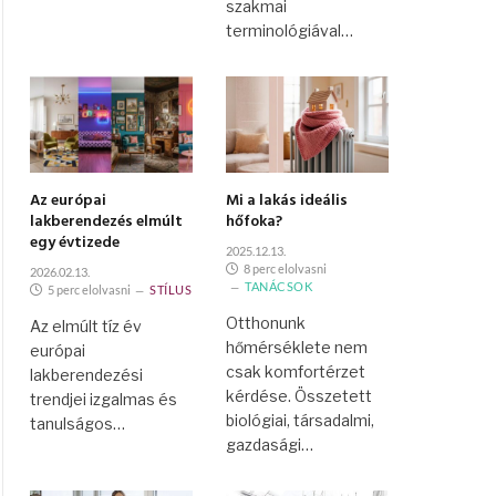
szakmai
terminológiával…
Az európai
Mi a lakás ideális
lakberendezés elmúlt
hőfoka?
egy évtizede
2025.12.13.
8 perc elolvasni
2026.02.13.
TANÁCSOK
5 perc elolvasni
STÍLUS
Otthonunk
Az elmúlt tíz év
hőmérséklete nem
európai
csak komfortérzet
lakberendezési
kérdése. Összetett
trendjei izgalmas és
biológiai, társadalmi,
tanulságos…
gazdasági…