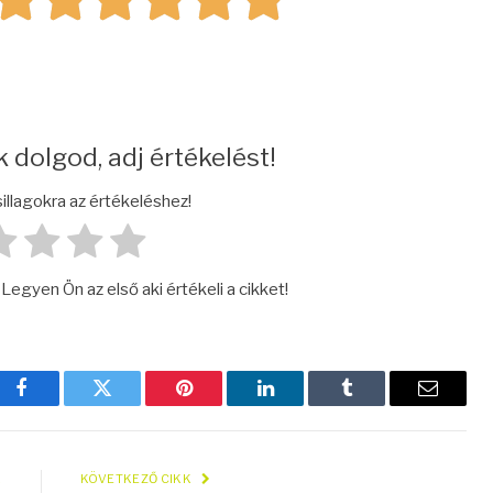
 dolgod, adj értékelést!
illagokra az értékeléshez!
egyen Ön az első aki értékeli a cikket!
Facebook
Twitter
Pinterest
LinkedIn
Tumblr
E.-
mail
K
KÖVETKEZŐ CIKK