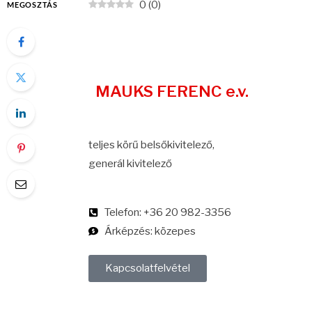
0
(
0
)
MEGOSZTÁS
MAUKS FERENC e.v.
teljes körű belsőkivitelező,
generál kivitelező
Telefon: +36 20 982-3356
Árképzés: közepes
Kapcsolatfelvétel