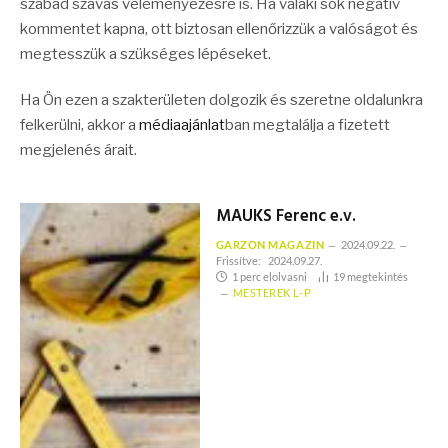
szabad szavas véleményezésre is. Ha valaki sok negatív
kommentet kapna, ott biztosan ellenőrizzük a valóságot és
megtesszük a szükséges lépéseket.
Ha Ön ezen a szakterületen dolgozik és szeretne oldalunkra
felkerülni, akkor a
médiaajánlat
ban megtalálja a fizetett
megjelenés árait.
MAUKS Ferenc e.v.
GARZON MAGAZIN
2024.09.22.
Frissítve:
2024.09.27.
1 perc elolvasni
19
megtekintés
MESTEREK L-P