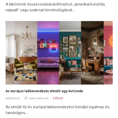
A lakóterek összevonásával létrejövő „amerikai konyhás
nappali” vagy szakmai terminológiával…
Az európai lakberendezés elmúlt egy évtizede
2026.02.13.
5 perc elolvasni
STÍLUS
Az elmúlt tíz év európai lakberendezési trendjei izgalmas és
tanulságos…