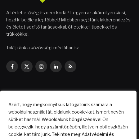
A tér lehetőség és nem korlát! Legyen az akármilyen kicsi,
hozd ki belőle a legtöbbet! Mi ebben segítünk lakberendezési
és életet segítő tanácsokkal, ötletekkel, tippekkel és
trükkökkel.
Találj ránk a közösségi médiában is:
Facebook
X
Instagram
LinkedIn
RSS
(Twitter)
NÉPSZERŰ CIKKEK
Azért, hogy megkönnyítsük látogatóink számára a
Költségkímélő felújítási ötletek
weboldal használatát, oldalunk cookie-kat, ismert nevén
sütiket használ. Weboldalunk böngészésével Ön
2026.04.29.
beleegyezik, hogy a számítógépén, illetve mobil eszközén
cookie-kat tároljunk. Tekintse meg
Adatvédelmi és