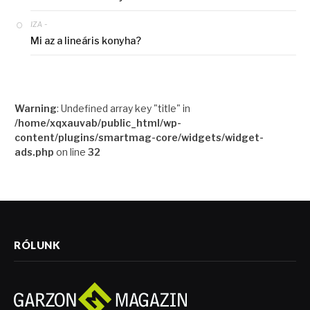
-
IZA
Mi az a lineáris konyha?
Warning
: Undefined array key "title" in
/home/xqxauvab/public_html/wp-
content/plugins/smartmag-core/widgets/widget-
ads.php
on line
32
RÓLUNK