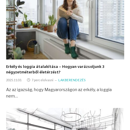
Erkély és loggia átalakítása – Hogyan varázsoljunk 3
négyzetméterből életérzést?
2025.11.03.
7 perc elolvasni
LAKBERENDEZÉS
Az az igazság, hogy Magyarországon az erkély, a loggia
nem…