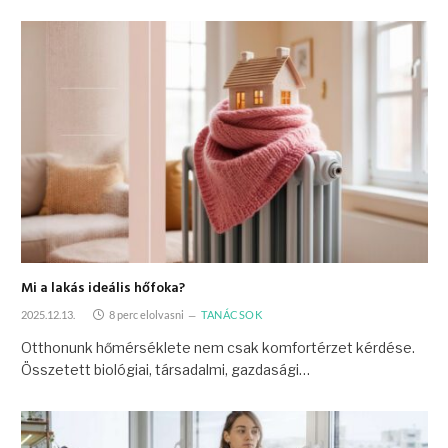
Mi a lakás ideális hőfoka?
2025.12.13.
8 perc elolvasni
TANÁCSOK
Otthonunk hőmérséklete nem csak komfortérzet kérdése.
Összetett biológiai, társadalmi, gazdasági…