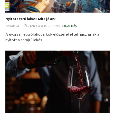
Nyitott terű lakás? Mire jó az?
2026.04.23.
7 perc elolvasni
FUNKCIONALITÁS
A gyorsan épülő lakóparkok előszeretettel használják a
nyitott alaprajzú lakás…