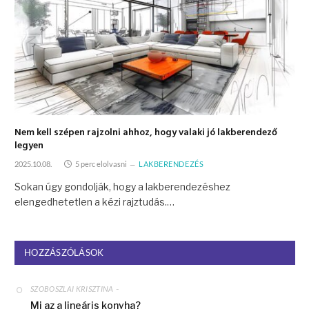
Nem kell szépen rajzolni ahhoz, hogy valaki jó lakberendező
legyen
2025.10.08.
5 perc elolvasni
LAKBERENDEZÉS
Sokan úgy gondolják, hogy a lakberendezéshez
elengedhetetlen a kézi rajztudás.…
HOZZÁSZÓLÁSOK
-
SZOBOSZLAI KRISZTINA
Mi az a lineáris konyha?