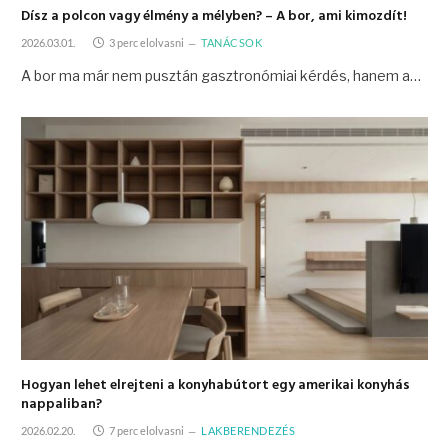
Dísz a polcon vagy élmény a mélyben? – A bor, ami kimozdít!
2026.03.01.
3 perc elolvasni
TANÁCSOK
A bor ma már nem pusztán gasztronómiai kérdés, hanem a…
Hogyan lehet elrejteni a konyhabútort egy amerikai konyhás
nappaliban?
2026.02.20.
7 perc elolvasni
LAKBERENDEZÉS