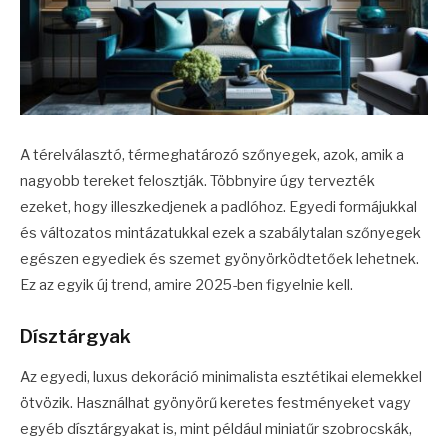
A térelválasztó, térmeghatározó szőnyegek, azok, amik a
nagyobb tereket felosztják. Többnyire úgy tervezték
ezeket, hogy illeszkedjenek a padlóhoz. Egyedi formájukkal
és változatos mintázatukkal ezek a szabálytalan szőnyegek
egészen egyediek és szemet gyönyörködtetőek lehetnek.
Ez az egyik új trend, amire 2025-ben figyelnie kell.
Dísztárgyak
Az egyedi, luxus dekoráció minimalista esztétikai elemekkel
ötvözik. Használhat gyönyörű keretes festményeket vagy
egyéb dísztárgyakat is, mint például miniatűr szobrocskák,