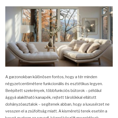
A garzonokban különösen fontos, hogy a tér minden
négyzetcentimétere funkcionális és esztétikus legyen.
Beépített szekrények, többfunkciós bútorok – például
ággyá alakítható kanapék, rejtett tárolókkal ellátott
dohányzóasztalok – segítenek abban, hogy a luxusérzet ne
vesszen el a zsúfoltság miatt. A kisméretű terek esetén a