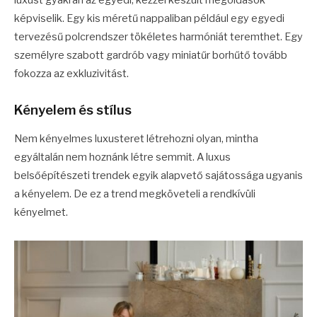
luxust gyakran az egyedi, kézzel készült megoldások
képviselik. Egy kis méretű nappaliban például egy egyedi
tervezésű polcrendszer tökéletes harmóniát teremthet. Egy
személyre szabott gardrób vagy miniatűr borhűtő tovább
fokozza az exkluzivitást.
Kényelem és stílus
Nem kényelmes luxusteret létrehozni olyan, mintha
egyáltalán nem hoznánk létre semmit. A luxus
belsőépítészeti trendek egyik alapvető sajátossága ugyanis
a kényelem. De ez a trend megköveteli a rendkívüli
kényelmet.