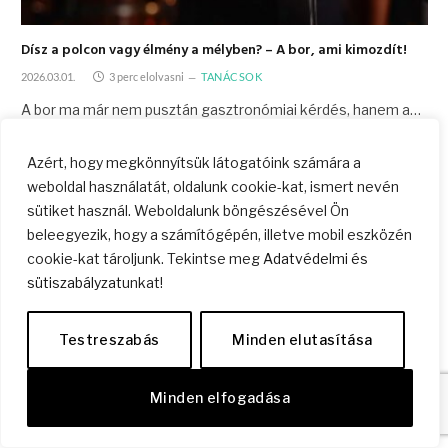
Dísz a polcon vagy élmény a mélyben? – A bor, ami kimozdít!
2026.03.01.
3 perc elolvasni
TANÁCSOK
A bor ma már nem pusztán gasztronómiai kérdés, hanem a…
Azért, hogy megkönnyítsük látogatóink számára a
weboldal használatát, oldalunk cookie-kat, ismert nevén
sütiket használ. Weboldalunk böngészésével Ön
beleegyezik, hogy a számítógépén, illetve mobil eszközén
cookie-kat tároljunk. Tekintse meg
Adatvédelmi és
sütiszabályzat
unkat!
Testreszabás
Minden elutasítása
Minden elfogadása
Hogyan lehet elrejteni a konyhabútort egy amerikai konyhás
nappaliban?