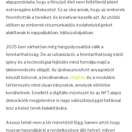
alapgondolata, hogy a fényűző élet nem feltétlenül jelent
extravagáns költekezést. Ez az oka annak, hogy az emberek
finomították a tereiket, és kreatívan kezelik azt. Az utóbbi
időben az emberek részmunkaidős irodahelyiségeket
alakítanak ki nappalijukban, hálószobájukban.
2025-ben várhatóan még hangsúlyosabbá válik a
fenntarthatóság. De az urbanizáció, a fenntarthatóság iránti
igény és a technológiai fejlődés mind formálja majd a
lakberendezés világát. Az újrahasznosított anyagokból
készült bútorok, a biodinamikus
világítás
és a moduláris
tértervezés mind olyan irányzatok, amelyek előtérbe
kerülhetnek. Emellett a digitális művészet és az NFT-alapú
dekorációk megjelenése is nagy valószínűséggel hatással
lesz a belső terek kialakítására.
A luxus tehát nem a tér méretétől függ, hanem attól, hogy
hogyan használjuk ki a rendelkezésre álló helyet, milyen