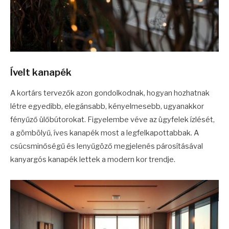
Ívelt kanapék
A kortárs tervezők azon gondolkodnak, hogyan hozhatnak
létre egyedibb, elegánsabb, kényelmesebb, ugyanakkor
fényűző ülőbútorokat. Figyelembe véve az ügyfelek ízlését,
a gömbölyű, íves kanapék most a legfelkapottabbak. A
csúcsminőségű és lenyűgöző megjelenés párosításával
kanyargós kanapék lettek a modern kor trendje.