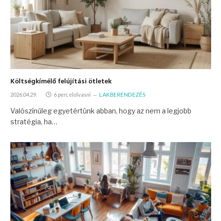
Költségkímélő felújítási ötletek
2026.04.29.
6 perc elolvasni
LAKBERENDEZÉS
Valószínűleg egyetértünk abban, hogy az nem a legjobb
stratégia, ha…