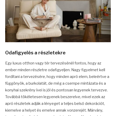
Odafigyelés a részletekre
Egy luxus otthon vagy tér tervezésénél fontos, hogy az
ember minden részletre odafigyeljen. Nagy figyelmet kell
fordítani a tervezésére, hogy minden apró elem, beleértve a
függönyök, a burkolatát, de még a csempe mintázata és a
konyhai szekrény ívei is jól és pontosan legyenek tervezve.
Továbbá tökéletesen legyenek beszerelve, mivel ezek az
apró részletek adják a lényeget a teljes belső dekorációt,
kiemelve a helyet és emelve annak vonzerejét. Márvány,