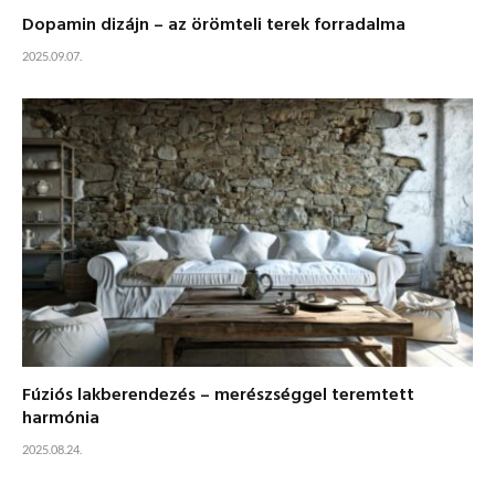
Dopamin dizájn – az örömteli terek forradalma
2025.09.07.
Fúziós lakberendezés – merészséggel teremtett
harmónia
2025.08.24.