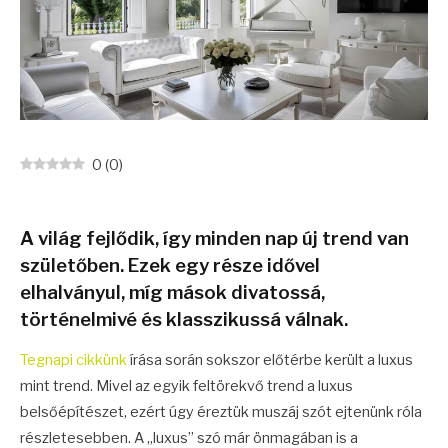
0
(
0
)
A világ fejlődik, így minden nap új trend van
születőben. Ezek egy része idővel
elhalványul, míg mások divatossá,
történelmivé és klasszikussá válnak.
Tegnapi cikkünk
írása során sokszor előtérbe került a luxus
mint trend. Mivel az egyik feltörekvő trend a luxus
belsőépítészet, ezért úgy éreztük muszáj szót ejtenünk róla
részletesebben. A „luxus” szó már önmagában is a