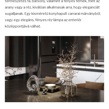
természetes fa, bársony, valamint a fényes fémek, mint az
arany vagy a réz, kiválóan alkalmasak arra, hogy eleganciát
sugalljanak. Egy kisméretű konyhapult carrarai márványból,
vagy egy elegáns, fényes réz lámpa az enteriőr
középpontjává válhat.