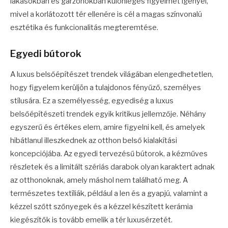
lakásokban és garzonokban különleges figyelmet igényel,
mivel a korlátozott tér ellenére is cél a magas színvonalú
esztétika és funkcionalitás megteremtése.
Egyedi bútorok
A luxus belsőépítészet trendek világában elengedhetetlen,
hogy figyelem kerüljön a tulajdonos fényűző, személyes
stílusára. Ez a személyesség, egyediség a luxus
belsőépítészeti trendek egyik kritikus jellemzője. Néhány
egyszerű és értékes elem, amire figyelni kell, és amelyek
hibátlanul illeszkednek az otthon belső kialakítási
koncepciójába. Az egyedi tervezésű bútorok, a kézműves
részletek és a limitált szériás darabok olyan karaktert adnak
az otthonoknak, amely máshol nem található meg. A
természetes textíliák, például a len és a gyapjú, valamint a
kézzel szőtt szőnyegek és a kézzel készített kerámia
kiegészítők is tovább emelik a tér luxusérzetét.