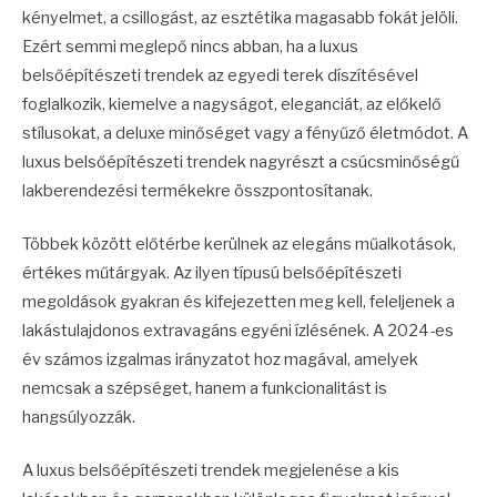
kényelmet, a csillogást, az esztétika magasabb fokát jelöli.
Ezért semmi meglepő nincs abban, ha a luxus
belsőépítészeti trendek az egyedi terek díszítésével
foglalkozik, kiemelve a nagyságot, eleganciát, az előkelő
stílusokat, a deluxe minőséget vagy a fényűző életmódot. A
luxus belsőépítészeti trendek nagyrészt a csúcsminőségű
lakberendezési termékekre összpontosítanak.
Többek között előtérbe kerülnek az elegáns műalkotások,
értékes műtárgyak. Az ilyen típusú belsőépítészeti
megoldások gyakran és kifejezetten meg kell, feleljenek a
lakástulajdonos extravagáns egyéni ízlésének. A 2024-es
év számos izgalmas irányzatot hoz magával, amelyek
nemcsak a szépséget, hanem a funkcionalitást is
hangsúlyozzák.
A luxus belsőépítészeti trendek megjelenése a kis