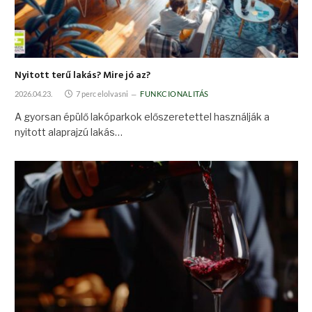
Nyitott terű lakás? Mire jó az?
2026.04.23.
7 perc elolvasni
FUNKCIONALITÁS
A gyorsan épülő lakóparkok előszeretettel használják a
nyitott alaprajzú lakás…