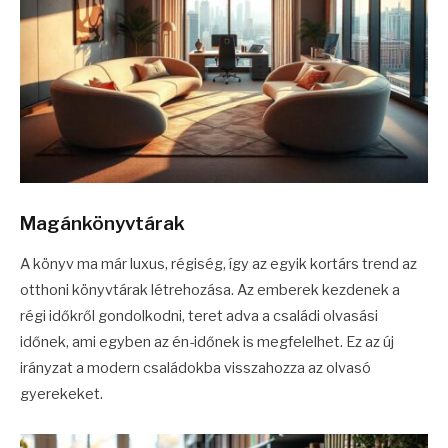
Magánkönyvtárak
A könyv ma már luxus, régiség, így az egyik kortárs trend az
otthoni könyvtárak létrehozása. Az emberek kezdenek a
régi időkről gondolkodni, teret adva a családi olvasási
időnek, ami egyben az én-időnek is megfelelhet. Ez az új
irányzat a modern családokba visszahozza az olvasó
gyerekeket.