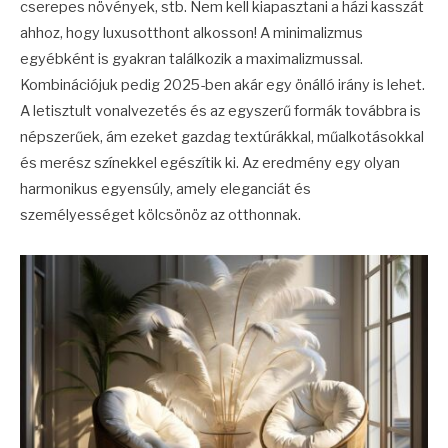
cserepes növények, stb. Nem kell kiapasztani a házi kasszát
ahhoz, hogy luxusotthont alkosson! A minimalizmus
egyébként is gyakran találkozik a maximalizmussal.
Kombinációjuk pedig 2025-ben akár egy önálló irány is lehet.
A letisztult vonalvezetés és az egyszerű formák továbbra is
népszerűek, ám ezeket gazdag textúrákkal, műalkotásokkal
és merész színekkel egészítik ki. Az eredmény egy olyan
harmonikus egyensúly, amely eleganciát és
személyességet kölcsönöz az otthonnak.