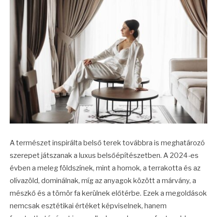
A természet inspirálta belső terek továbbra is meghatározó
szerepet játszanak a luxus belsőépítészetben. A 2024-es
évben a meleg földszínek, mint a homok, a terrakotta és az
olívazöld, dominálnak, míg az anyagok között a márvány, a
mészkő és a tömör fa kerülnek előtérbe. Ezek a megoldások
nemcsak esztétikai értéket képviselnek, hanem