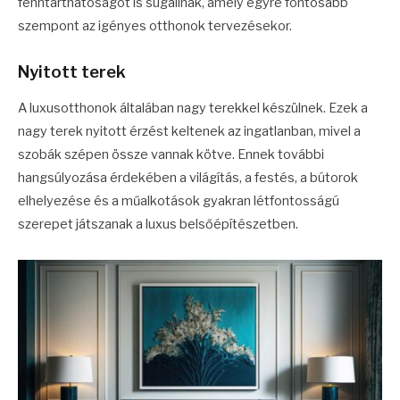
fenntarthatóságot is sugallnak, amely egyre fontosabb
szempont az igényes otthonok tervezésekor.
Nyitott terek
A luxusotthonok általában nagy terekkel készülnek. Ezek a
nagy terek nyitott érzést keltenek az ingatlanban, mivel a
szobák szépen össze vannak kötve. Ennek további
hangsúlyozása érdekében a világítás, a festés, a bútorok
elhelyezése és a műalkotások gyakran létfontosságú
szerepet játszanak a luxus belsőépítészetben.