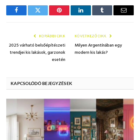
Facebook
Twitter
Pinterest
LinkedIn
Tumblr
E.-
mail
KORÁBBI CIKK
KÖVETKEZŐ CIKK
2025 várható belsőépítészeti
Milyen Argentínában egy
trendjei kis lakások, garzonok
modern kis lakás?
esetén
KAPCSOLÓDÓ BEJEGYZÉSEK