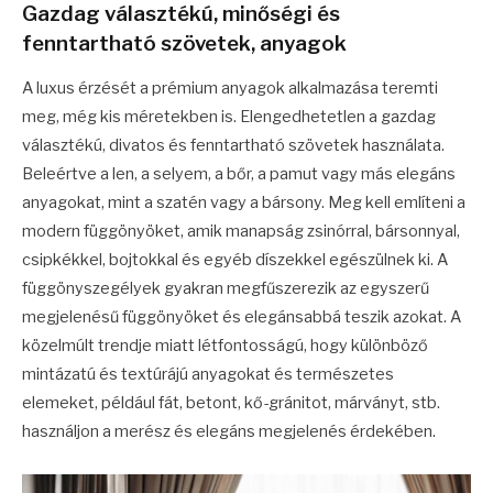
Gazdag választékú, minőségi és
fenntartható szövetek, anyagok
A luxus érzését a prémium anyagok alkalmazása teremti
meg, még kis méretekben is. Elengedhetetlen a gazdag
választékú, divatos és fenntartható szövetek használata.
Beleértve a len, a selyem, a bőr, a pamut vagy más elegáns
anyagokat, mint a szatén vagy a bársony. Meg kell említeni a
modern függönyöket, amik manapság zsinórral, bársonnyal,
csipkékkel, bojtokkal és egyéb díszekkel egészülnek ki. A
függönyszegélyek gyakran megfűszerezik az egyszerű
megjelenésű függönyöket és elegánsabbá teszik azokat. A
közelmúlt trendje miatt létfontosságú, hogy különböző
mintázatú és textúrájú anyagokat és természetes
elemeket, például fát, betont, kő-gránitot, márványt, stb.
használjon a merész és elegáns megjelenés érdekében.