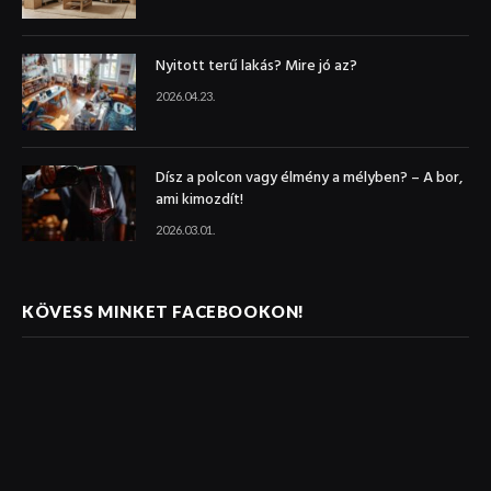
Nyitott terű lakás? Mire jó az?
2026.04.23.
Dísz a polcon vagy élmény a mélyben? – A bor,
ami kimozdít!
2026.03.01.
KÖVESS MINKET FACEBOOKON!