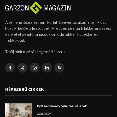
A tér lehetőség és nem korlát! Legyen az akármilyen kicsi,
hozd ki belőle a legtöbbet! Mi ebben segítünk lakberendezési
és életet segítő tanácsokkal, ötletekkel, tippekkel és
trükkökkel.
Találj ránk a közösségi médiában is:
Facebook
X
Instagram
LinkedIn
RSS
(Twitter)
NÉPSZERŰ CIKKEK
Költségkímélő felújítási ötletek
2026.04.29.