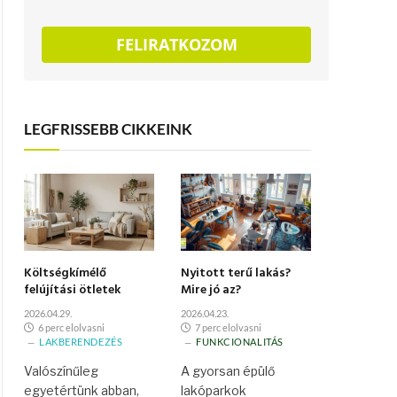
FELIRATKOZOM
LEGFRISSEBB CIKKEINK
Költségkímélő
Nyitott terű lakás?
felújítási ötletek
Mire jó az?
2026.04.29.
2026.04.23.
6 perc elolvasni
7 perc elolvasni
LAKBERENDEZÉS
FUNKCIONALITÁS
Valószínűleg
A gyorsan épülő
egyetértünk abban,
lakóparkok