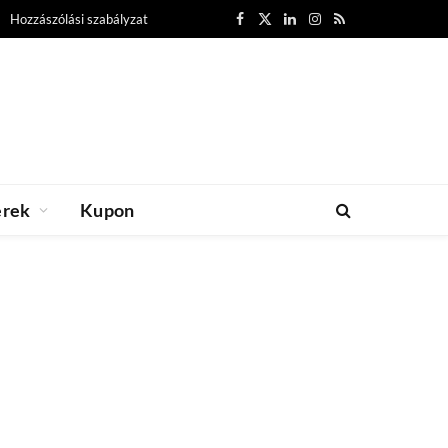
Hozzászólási szabályzat
Facebook
X
LinkedIn
Instagram
RSS
(Twitter)
erek
Kupon