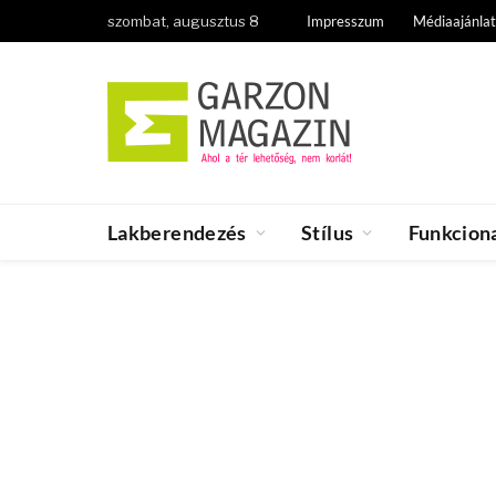
szombat, augusztus 8
Impresszum
Médiaajánlat
Lakberendezés
Stílus
Funkciona