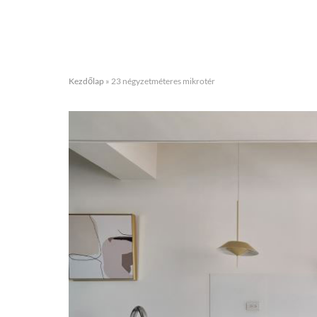
Kezdőlap
»
23 négyzetméteres mikrotér