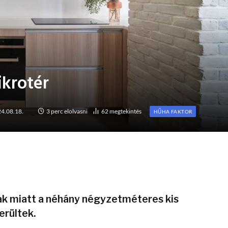
krotér
4.08.18.
3 perc elolvasni
62
megtekintés
HŰHA FAKTOR
rak miatt a néhány négyzetméteres kis
erültek.