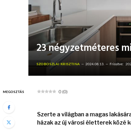
23 négyzetméteres mi
SZOBOSZLAI KRISZTINA
2024.08.13.
Frissítve:
202
0
(
0
)
MEGOSZTÁS
Szerte a világban a magas lakásá
házak az új városi életterek közé k