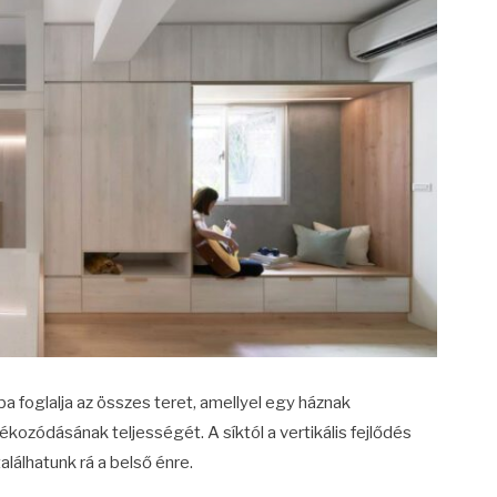
 foglalja az összes teret, amellyel egy háznak
ékozódásának teljességét. A síktól a vertikális fejlődés
találhatunk rá a belső énre.