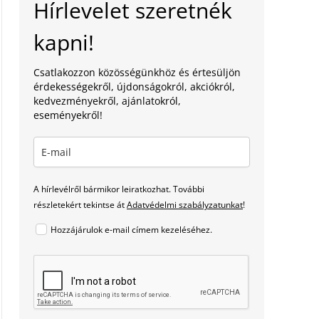
Hírlevelet szeretnék
kapni!
Csatlakozzon közösségünkhöz és értesüljön
érdekességekről, újdonságokról, akciókról,
kedvezményekről, ajánlatokról,
eseményekről!
A hírlevélről bármikor leiratkozhat. További
részletekért tekintse át
Adatvédelmi szabályzatunkat
!
Hozzájárulok e-mail címem kezeléséhez.