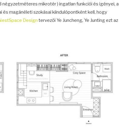
 négyzetméteres mikrotér ) ingatlan funkciói és igényei, a
i és magánéleti szokásai kiindulópontként kell, hogy
NestSpace Design
tervezői Ye Juncheng, Ye Junting ezt az