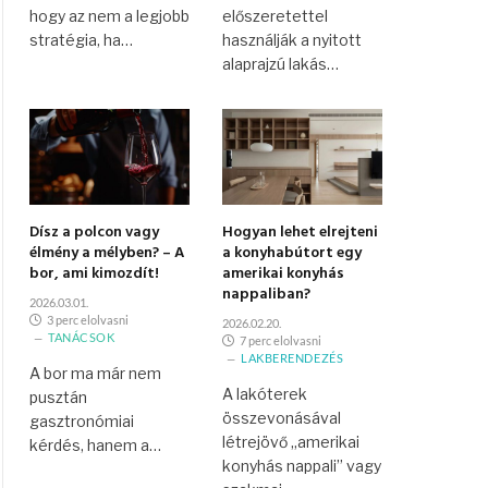
hogy az nem a legjobb
előszeretettel
stratégia, ha…
használják a nyitott
alaprajzú lakás…
Dísz a polcon vagy
Hogyan lehet elrejteni
élmény a mélyben? – A
a konyhabútort egy
bor, ami kimozdít!
amerikai konyhás
nappaliban?
2026.03.01.
3 perc elolvasni
2026.02.20.
TANÁCSOK
7 perc elolvasni
LAKBERENDEZÉS
A bor ma már nem
A lakóterek
pusztán
összevonásával
gasztronómiai
létrejövő „amerikai
kérdés, hanem a…
konyhás nappali” vagy