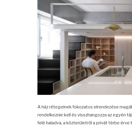
A ház rétegeinek fokozatos elrendezése magába
rendelkeznie kell és visszhangozza az egyén táj
felé haladva, a közterületről a privát térbe érve 