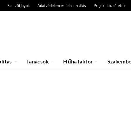
Szerzői jogok
Adatvédelem és felhasználás
Projekt közzététele
litás
Tanácsok
Hűha faktor
Szakemb