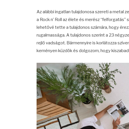
Az alábbi ingatlan tulajdonosa szereti a metal
a Rock n’ Roll az élete és merész “felforgatás”
lehetővé tette a tulajdonos számára, hogy érez
rugalmassága. A tulajdonos szerint a 23 négyz
rejlő vadságot. Bármennyire is korlátozza szívem
keményen küzdök és dolgozom, hogy kiszabadulj