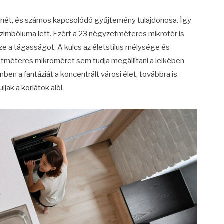
 zenét, és számos kapcsolódó gyűjtemény tulajdonosa. Így
 szimbóluma lett. Ezért a 23 négyzetméteres mikrotér is
ze a tágasságot. A kulcs az életstílus mélysége és
etméteres mikroméret sem tudja megállítani a lelkében
ben a fantáziát a koncentrált városi élet, továbbra is
ak a korlátok alól.