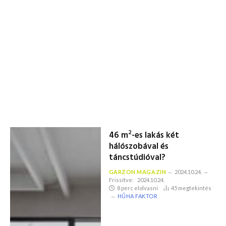
2
46 m
-es lakás két
hálószobával és
táncstúdióval?
GARZON MAGAZIN
2024.10.24.
Frissítve:
2024.10.24.
8 perc elolvasni
45
megtekintés
HŰHA FAKTOR