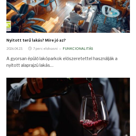
Nyitott terű lakás? Mire jó az?
2026.04.23.
7 perc elolvasni
FUNKCIONALITÁS
A gyorsan épülő lakóparkok előszeretettel használják a
nyitott alaprajzú lakás…