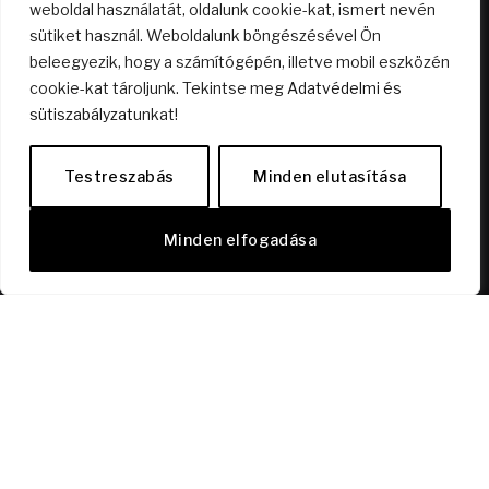
weboldal használatát, oldalunk cookie-kat, ismert nevén
sütiket használ. Weboldalunk böngészésével Ön
beleegyezik, hogy a számítógépén, illetve mobil eszközén
Nyitott terű lakás? Mire jó az?
cookie-kat tároljunk. Tekintse meg
Adatvédelmi és
2026.04.23.
sütiszabályzat
unkat!
Testreszabás
Minden elutasítása
Dísz a polcon vagy élmény a mélyben? – A bor,
ami kimozdít!
Minden elfogadása
2026.03.01.
KÖVESS MINKET FACEBOOKON!