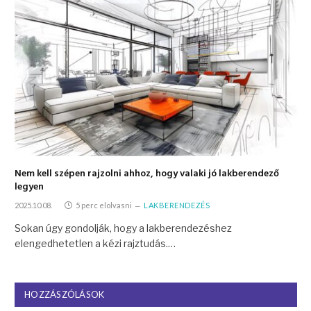
Nem kell szépen rajzolni ahhoz, hogy valaki jó lakberendező
legyen
2025.10.08.
5 perc elolvasni
LAKBERENDEZÉS
Sokan úgy gondolják, hogy a lakberendezéshez
elengedhetetlen a kézi rajztudás.…
HOZZÁSZÓLÁSOK