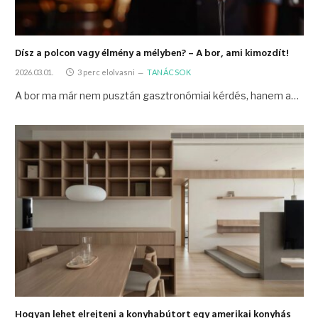
Dísz a polcon vagy élmény a mélyben? – A bor, ami kimozdít!
2026.03.01.
3 perc elolvasni
TANÁCSOK
A bor ma már nem pusztán gasztronómiai kérdés, hanem a…
Hogyan lehet elrejteni a konyhabútort egy amerikai konyhás