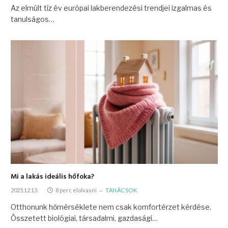
Az elmúlt tíz év európai lakberendezési trendjei izgalmas és
tanulságos…
Mi a lakás ideális hőfoka?
2025.12.13.
8 perc elolvasni
TANÁCSOK
Otthonunk hőmérséklete nem csak komfortérzet kérdése.
Összetett biológiai, társadalmi, gazdasági…