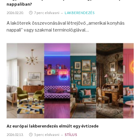
nappaliban?
2026.02.20.
7 perc elolvasni
LAKBERENDEZÉS
A lakóterek összevonásával létrejövő „amerikai konyhás
nappali” vagy szakmai terminológiával…
Az európai lakberendezés elmúlt egy évtizede
2026.02.13.
5 perc elolvasni
STÍLUS