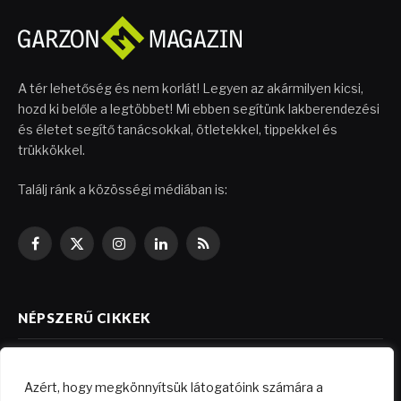
A tér lehetőség és nem korlát! Legyen az akármilyen kicsi,
hozd ki belőle a legtöbbet! Mi ebben segítünk lakberendezési
és életet segítő tanácsokkal, ötletekkel, tippekkel és
trükkökkel.
Találj ránk a közösségi médiában is:
Facebook
X
Instagram
LinkedIn
RSS
(Twitter)
NÉPSZERŰ CIKKEK
Költségkímélő felújítási ötletek
Azért, hogy megkönnyítsük látogatóink számára a
2026.04.29.