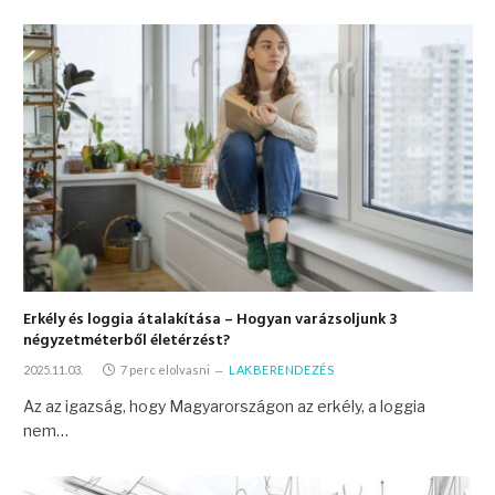
Erkély és loggia átalakítása – Hogyan varázsoljunk 3
négyzetméterből életérzést?
2025.11.03.
7 perc elolvasni
LAKBERENDEZÉS
Az az igazság, hogy Magyarországon az erkély, a loggia
nem…