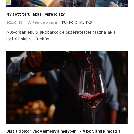
Nyitott terű lakás? Mire jó az?
2026.04.23.
7 perc elolvasni
FUNKCIONALITÁS
A gyorsan épülő lakóparkok előszeretettel használják a
nyitott alaprajzú lakás…
Dísz a polcon vagy élmény a mélyben? – A bor, ami kimozdít!