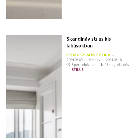
Skandináv stílus kis
lakásokban
SZOBOSZLAI KRISZTINA
2024.08.05.
Frissítve:
2024.08.18.
3 perc elolvasni
56
megtekintés
STÍLUS