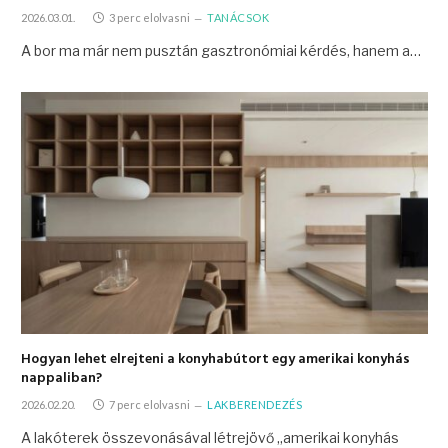
2026.03.01.
3 perc elolvasni
TANÁCSOK
A bor ma már nem pusztán gasztronómiai kérdés, hanem a…
Hogyan lehet elrejteni a konyhabútort egy amerikai konyhás
nappaliban?
2026.02.20.
7 perc elolvasni
LAKBERENDEZÉS
A lakóterek összevonásával létrejövő „amerikai konyhás