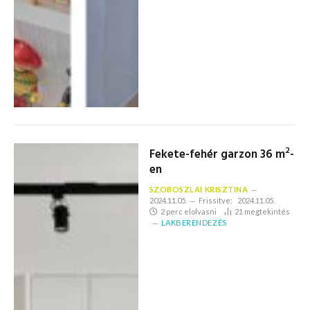
2
Fekete-fehér garzon 36 m
-
en
SZOBOSZLAI KRISZTINA
2024.11.05.
Frissítve:
2024.11.05.
2 perc elolvasni
21
megtekintés
LAKBERENDEZÉS