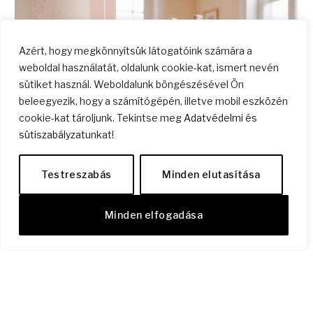
Azért, hogy megkönnyítsük látogatóink számára a
weboldal használatát, oldalunk cookie-kat, ismert nevén
sütiket használ. Weboldalunk böngészésével Ön
beleegyezik, hogy a számítógépén, illetve mobil eszközén
cookie-kat tároljunk. Tekintse meg
Adatvédelmi és
sütiszabályzat
unkat!
Testreszabás
Minden elutasítása
Mi a lakás ideális hőfoka?
2025.12.13.
8 perc elolvasni
TANÁCSOK
Minden elfogadása
Otthonunk hőmérséklete nem csak komfortérzet kérdése.
Összetett biológiai, társadalmi, gazdasági…