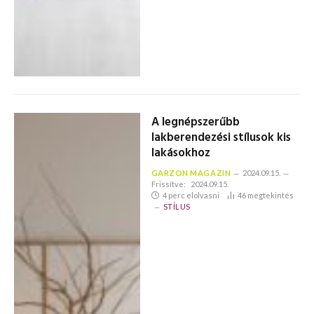
A legnépszerűbb
lakberendezési stílusok kis
lakásokhoz
GARZON MAGAZIN
2024.09.15.
Frissítve:
2024.09.15.
4 perc elolvasni
46
megtekintés
STÍLUS