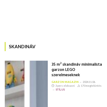
SKANDINÁV
2
35 m
skandináv minimalista
garzon LEGO
szerelmeseknek
GARZON MAGAZIN
2024.11.06.
3 perc elolvasni
170
megtekintés
STÍLUS