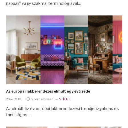
nappali” vagy szakmai terminológiával…
Az európai lakberendezés elmúlt egy évtizede
2026.02.13.
5 perc elolvasni
STÍLUS
Az elmúlt tíz év európai lakberendezési trendjei izgalmas és
tanulságos…