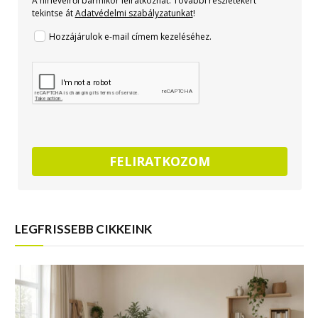
A hírlevélről bármikor leiratkozhat. További részletekért
tekintse át
Adatvédelmi szabályzatunkat
!
Hozzájárulok e-mail címem kezeléséhez.
FELIRATKOZOM
LEGFRISSEBB CIKKEINK