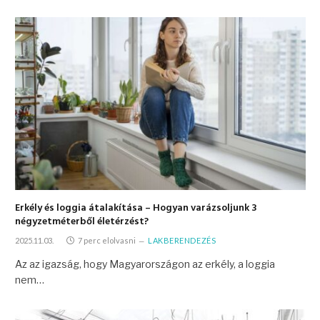
Erkély és loggia átalakítása – Hogyan varázsoljunk 3
négyzetméterből életérzést?
2025.11.03.
7 perc elolvasni
LAKBERENDEZÉS
Az az igazság, hogy Magyarországon az erkély, a loggia
nem…