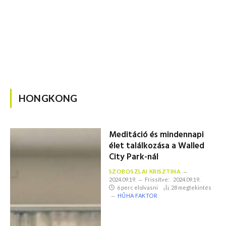
HONGKONG
Meditáció és mindennapi
élet találkozása a Walled
City Park-nál
SZOBOSZLAI KRISZTINA
2024.09.19.
Frissítve:
2024.09.19.
6 perc elolvasni
28
megtekintés
HŰHA FAKTOR