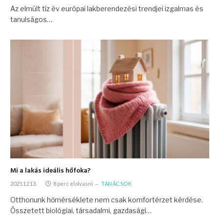
Az elmúlt tíz év európai lakberendezési trendjei izgalmas és
tanulságos…
Mi a lakás ideális hőfoka?
2025.12.13.
8 perc elolvasni
TANÁCSOK
Otthonunk hőmérséklete nem csak komfortérzet kérdése.
Összetett biológiai, társadalmi, gazdasági…