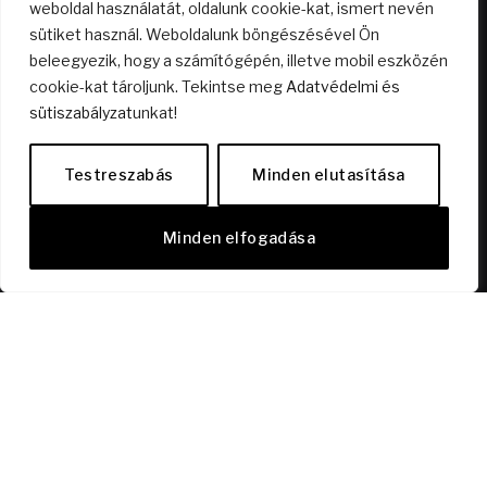
2026.04.29.
weboldal használatát, oldalunk cookie-kat, ismert nevén
sütiket használ. Weboldalunk böngészésével Ön
beleegyezik, hogy a számítógépén, illetve mobil eszközén
Nyitott terű lakás? Mire jó az?
cookie-kat tároljunk. Tekintse meg
Adatvédelmi és
sütiszabályzat
unkat!
2026.04.23.
Testreszabás
Minden elutasítása
Dísz a polcon vagy élmény a mélyben? – A bor,
ami kimozdít!
Minden elfogadása
2026.03.01.
KÖVESS MINKET FACEBOOKON!