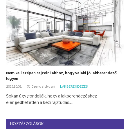
Nem kell szépen rajzolni ahhoz, hogy valaki jó lakberendező
legyen
2025.10.08.
5 perc elolvasni
LAKBERENDEZÉS
Sokan úgy gondolják, hogy a lakberendezéshez
elengedhetetlen a kézi rajztudás.…
HOZZÁSZÓLÁSOK