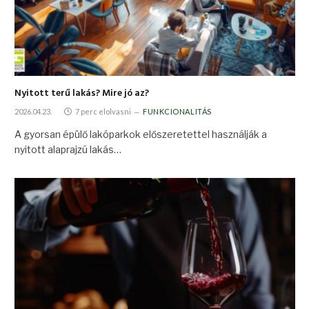
Nyitott terű lakás? Mire jó az?
2026.04.23.
7 perc elolvasni
FUNKCIONALITÁS
A gyorsan épülő lakóparkok előszeretettel használják a
nyitott alaprajzú lakás…