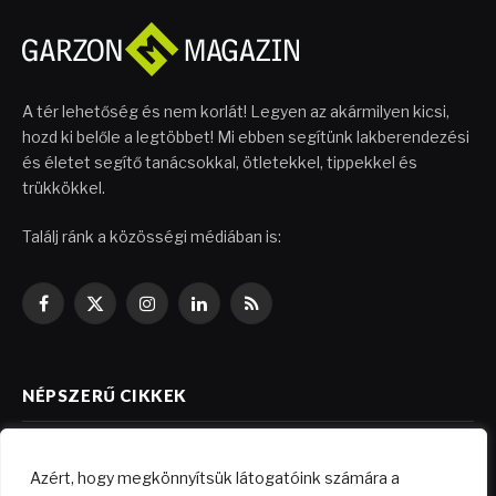
A tér lehetőség és nem korlát! Legyen az akármilyen kicsi,
hozd ki belőle a legtöbbet! Mi ebben segítünk lakberendezési
és életet segítő tanácsokkal, ötletekkel, tippekkel és
trükkökkel.
Találj ránk a közösségi médiában is:
Facebook
X
Instagram
LinkedIn
RSS
(Twitter)
NÉPSZERŰ CIKKEK
Költségkímélő felújítási ötletek
Azért, hogy megkönnyítsük látogatóink számára a