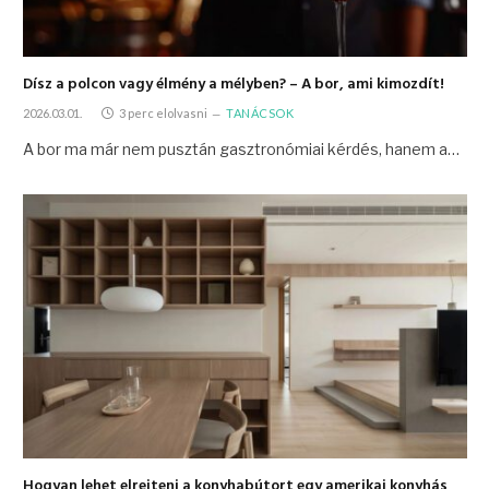
Dísz a polcon vagy élmény a mélyben? – A bor, ami kimozdít!
2026.03.01.
3 perc elolvasni
TANÁCSOK
A bor ma már nem pusztán gasztronómiai kérdés, hanem a…
Hogyan lehet elrejteni a konyhabútort egy amerikai konyhás