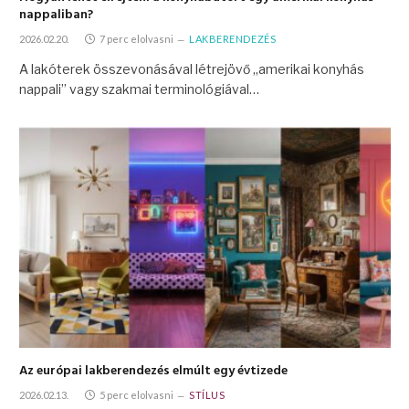
nappaliban?
2026.02.20.
7 perc elolvasni
LAKBERENDEZÉS
A lakóterek összevonásával létrejövő „amerikai konyhás
nappali” vagy szakmai terminológiával…
Az európai lakberendezés elmúlt egy évtizede
2026.02.13.
5 perc elolvasni
STÍLUS