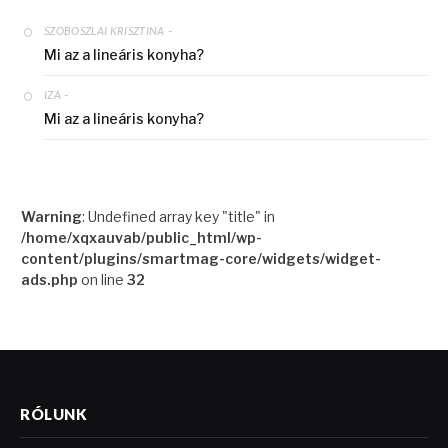
-
SZOBOSZLAI KRISZTINA
Mi az a lineáris konyha?
-
IZA
Mi az a lineáris konyha?
Warning
: Undefined array key "title" in
/home/xqxauvab/public_html/wp-
content/plugins/smartmag-core/widgets/widget-
ads.php
on line
32
RÓLUNK