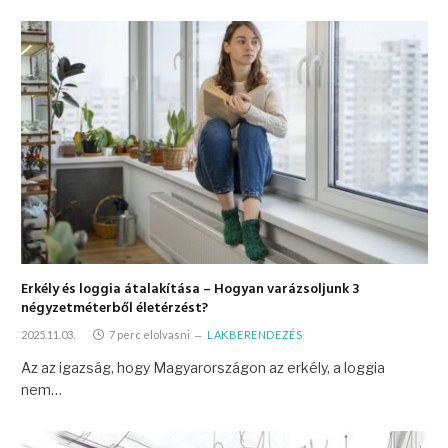
Erkély és loggia átalakítása – Hogyan varázsoljunk 3
négyzetméterből életérzést?
2025.11.03.
7 perc elolvasni
LAKBERENDEZÉS
Az az igazság, hogy Magyarországon az erkély, a loggia
nem…