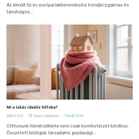
Az elmúlt tíz év európai lakberendezési trendjei izgalmas és
tanulságos…
Mi a lakás ideális hőfoka?
2025.12.13.
8 perc elolvasni
TANÁCSOK
Otthonunk hőmérséklete nem csak komfortérzet kérdése.
Összetett biológiai, társadalmi, gazdasági…