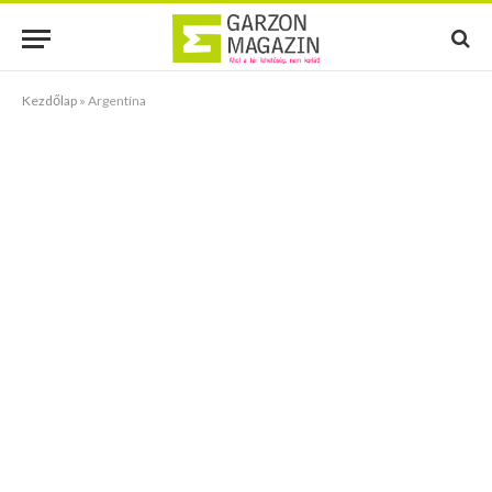
Kezdőlap
»
Argentína