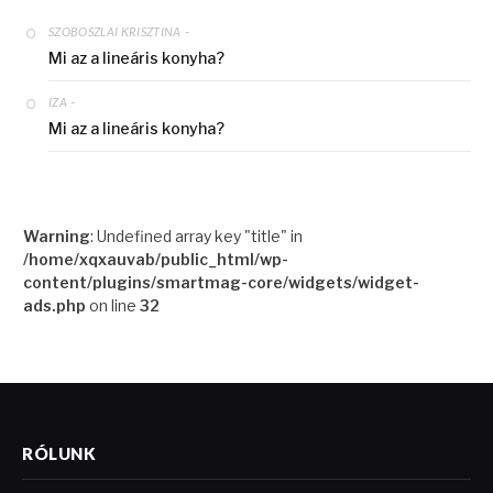
-
SZOBOSZLAI KRISZTINA
Mi az a lineáris konyha?
-
IZA
Mi az a lineáris konyha?
Warning
: Undefined array key "title" in
/home/xqxauvab/public_html/wp-
content/plugins/smartmag-core/widgets/widget-
ads.php
on line
32
RÓLUNK