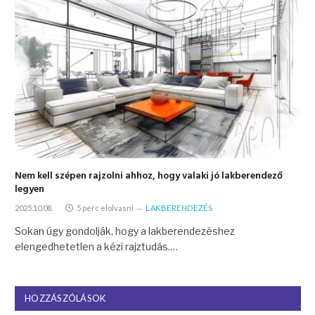
Nem kell szépen rajzolni ahhoz, hogy valaki jó lakberendező
legyen
2025.10.08.
5 perc elolvasni
LAKBERENDEZÉS
Sokan úgy gondolják, hogy a lakberendezéshez
elengedhetetlen a kézi rajztudás.…
HOZZÁSZÓLÁSOK