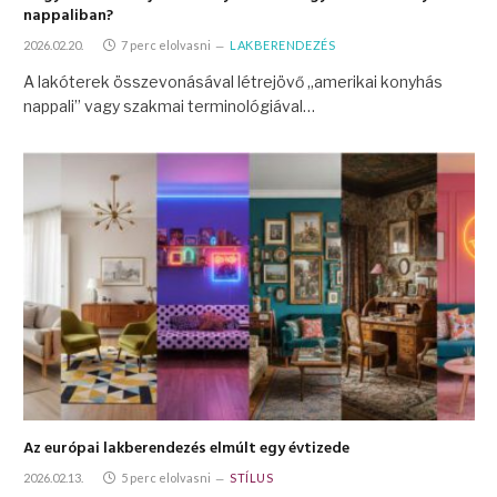
nappaliban?
2026.02.20.
7 perc elolvasni
LAKBERENDEZÉS
A lakóterek összevonásával létrejövő „amerikai konyhás
nappali” vagy szakmai terminológiával…
Az európai lakberendezés elmúlt egy évtizede
2026.02.13.
5 perc elolvasni
STÍLUS