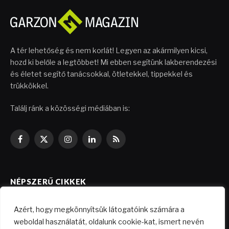
A tér lehetőség és nem korlát! Legyen az akármilyen kicsi,
hozd ki belőle a legtöbbet! Mi ebben segítünk lakberendezési
és életet segítő tanácsokkal, ötletekkel, tippekkel és
trükkökkel.
Találj ránk a közösségi médiában is:
Facebook
X
Instagram
LinkedIn
RSS
(Twitter)
NÉPSZERŰ CIKKEK
Azért, hogy megkönnyítsük látogatóink számára a
Költségkímélő felújítási ötletek
weboldal használatát, oldalunk cookie-kat, ismert nevén
2026.04.29.