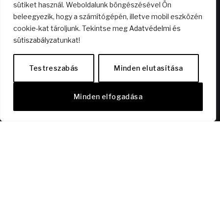
sütiket használ. Weboldalunk böngészésével Ön
beleegyezik, hogy a számítógépén, illetve mobil eszközén
cookie-kat tároljunk. Tekintse meg
Adatvédelmi és
Nyitott terű lakás? Mire jó az?
sütiszabályzat
unkat!
2026.04.23.
Testreszabás
Minden elutasítása
Dísz a polcon vagy élmény a mélyben? – A bor,
ami kimozdít!
Minden elfogadása
2026.03.01.
KÖVESS MINKET FACEBOOKON!