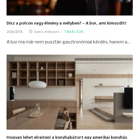
Dísz a polcon vagy élmény a mélyben? – A bor, ami kimozdít!
2026.03.01.
3 perc elolvasni
TANÁCSOK
A bor ma már nem pusztán gasztronómiai kérdés, hanem a…
Hogyan lehet elrejteni a konyhabútort egy amerikai konyhás