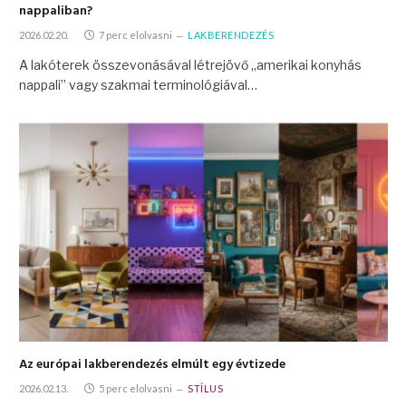
nappaliban?
2026.02.20.
7 perc elolvasni
LAKBERENDEZÉS
A lakóterek összevonásával létrejövő „amerikai konyhás
nappali” vagy szakmai terminológiával…
Az európai lakberendezés elmúlt egy évtizede
2026.02.13.
5 perc elolvasni
STÍLUS