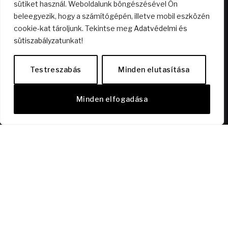
sütiket használ. Weboldalunk böngészésével Ön
beleegyezik, hogy a számítógépén, illetve mobil eszközén
cookie-kat tároljunk. Tekintse meg
Adatvédelmi és
Nyitott terű lakás? Mire jó az?
sütiszabályzat
unkat!
2026.04.23.
Testreszabás
Minden elutasítása
Dísz a polcon vagy élmény a mélyben? – A bor,
ami kimozdít!
Minden elfogadása
2026.03.01.
KÖVESS MINKET FACEBOOKON!