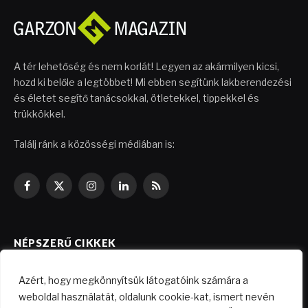
A tér lehetőség és nem korlát! Legyen az akármilyen kicsi,
hozd ki belőle a legtöbbet! Mi ebben segítünk lakberendezési
és életet segítő tanácsokkal, ötletekkel, tippekkel és
trükkökkel.
Találj ránk a közösségi médiában is:
Facebook
X
Instagram
LinkedIn
RSS
(Twitter)
NÉPSZERŰ CIKKEK
Azért, hogy megkönnyítsük látogatóink számára a
Költségkímélő felújítási ötletek
weboldal használatát, oldalunk cookie-kat, ismert nevén
2026.04.29.