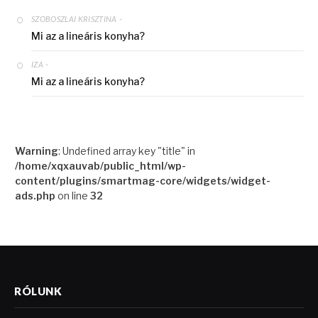
-
SZOBOSZLAI KRISZTINA
Mi az a lineáris konyha?
-
IZA
Mi az a lineáris konyha?
Warning
: Undefined array key "title" in
/home/xqxauvab/public_html/wp-
content/plugins/smartmag-core/widgets/widget-
ads.php
on line
32
RÓLUNK