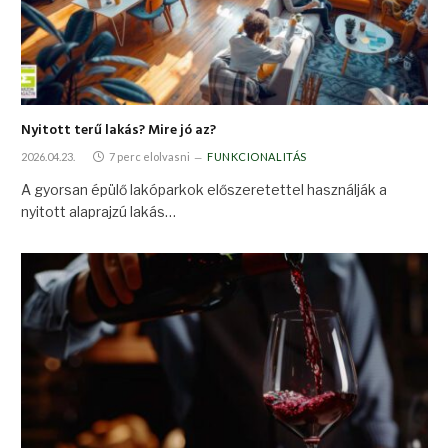
Nyitott terű lakás? Mire jó az?
2026.04.23.
7 perc elolvasni
FUNKCIONALITÁS
A gyorsan épülő lakóparkok előszeretettel használják a
nyitott alaprajzú lakás…