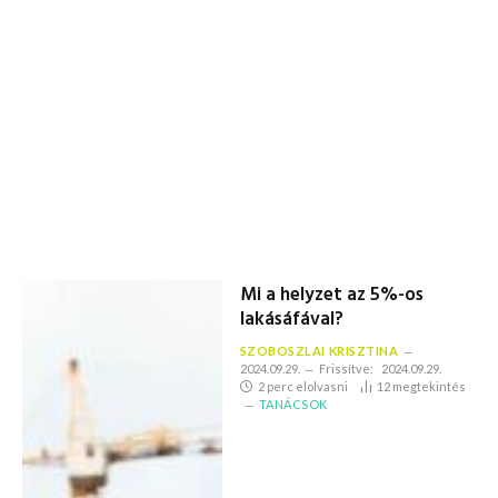
Mi a helyzet az 5%-os
lakásáfával?
SZOBOSZLAI KRISZTINA
2024.09.29.
Frissítve:
2024.09.29.
2 perc elolvasni
12
megtekintés
TANÁCSOK