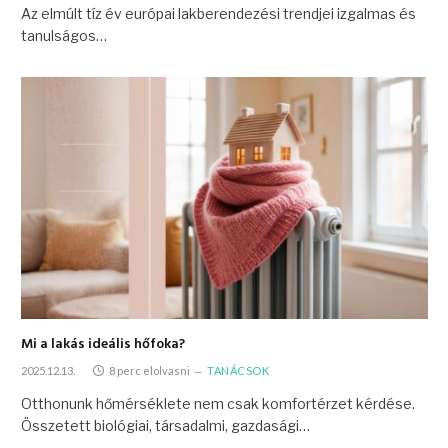
Az elmúlt tíz év európai lakberendezési trendjei izgalmas és
tanulságos…
Mi a lakás ideális hőfoka?
2025.12.13.
8 perc elolvasni
TANÁCSOK
Otthonunk hőmérséklete nem csak komfortérzet kérdése.
Összetett biológiai, társadalmi, gazdasági…