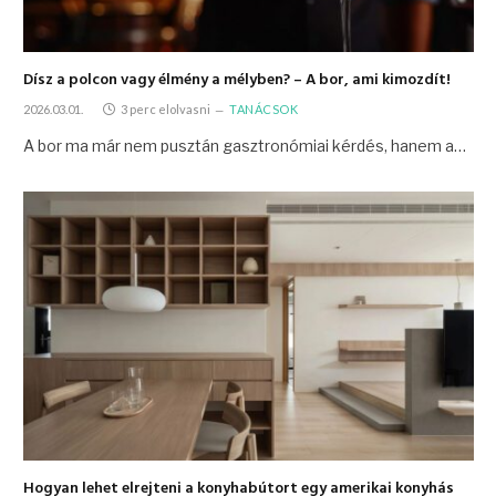
Dísz a polcon vagy élmény a mélyben? – A bor, ami kimozdít!
2026.03.01.
3 perc elolvasni
TANÁCSOK
A bor ma már nem pusztán gasztronómiai kérdés, hanem a…
Hogyan lehet elrejteni a konyhabútort egy amerikai konyhás