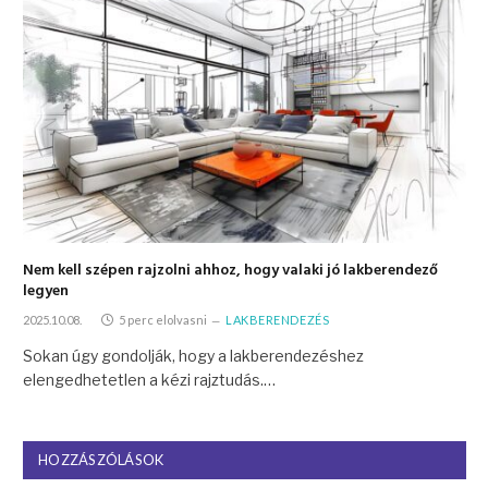
Nem kell szépen rajzolni ahhoz, hogy valaki jó lakberendező
legyen
2025.10.08.
5 perc elolvasni
LAKBERENDEZÉS
Sokan úgy gondolják, hogy a lakberendezéshez
elengedhetetlen a kézi rajztudás.…
HOZZÁSZÓLÁSOK