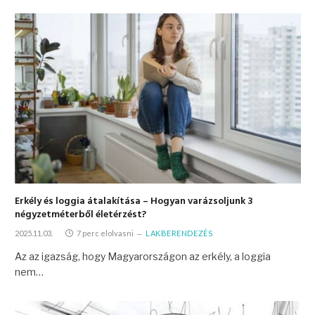
Erkély és loggia átalakítása – Hogyan varázsoljunk 3
négyzetméterből életérzést?
2025.11.03.
7 perc elolvasni
LAKBERENDEZÉS
Az az igazság, hogy Magyarországon az erkély, a loggia
nem…