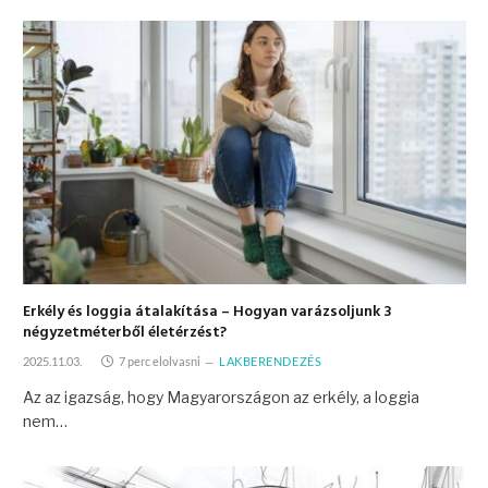
Erkély és loggia átalakítása – Hogyan varázsoljunk 3
négyzetméterből életérzést?
2025.11.03.
7 perc elolvasni
LAKBERENDEZÉS
Az az igazság, hogy Magyarországon az erkély, a loggia
nem…