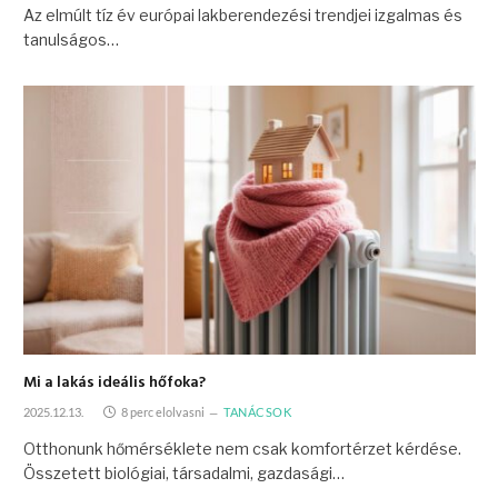
Az elmúlt tíz év európai lakberendezési trendjei izgalmas és
tanulságos…
Mi a lakás ideális hőfoka?
2025.12.13.
8 perc elolvasni
TANÁCSOK
Otthonunk hőmérséklete nem csak komfortérzet kérdése.
Összetett biológiai, társadalmi, gazdasági…