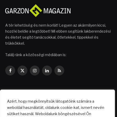
A tér lehetőség és nem korlát! Legyen az akármilyen kicsi,
hozd ki belőle a legtöbbet! Mi ebben segítünk lakberendezési
és életet segítő tanácsokkal, ötletekkel, tippekkel és
trükkökkel.
Találj ránk a közösségi médiában is:
Facebook
X
Instagram
LinkedIn
RSS
(Twitter)
NÉPSZERŰ CIKKEK
Azért, hogy megkönnyítsük látogatóink számára a
weboldal használatát, oldalunk cookie-kat, ismert nevén
Költségkímélő felújítási ötletek
sütiket használ. Weboldalunk böngészésével Ön
2026.04.29.