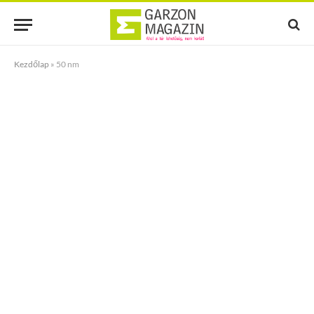
Kezdőlap
»
50 nm