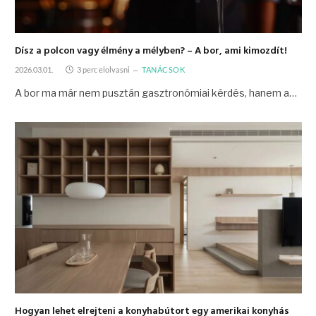
Dísz a polcon vagy élmény a mélyben? – A bor, ami kimozdít!
2026.03.01.
3 perc elolvasni
TANÁCSOK
A bor ma már nem pusztán gasztronómiai kérdés, hanem a…
Hogyan lehet elrejteni a konyhabútort egy amerikai konyhás