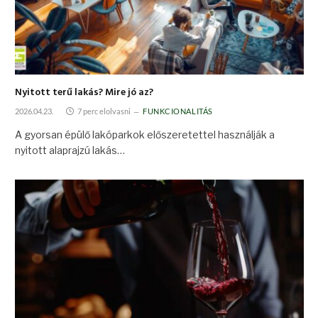
Nyitott terű lakás? Mire jó az?
2026.04.23.
7 perc elolvasni
FUNKCIONALITÁS
A gyorsan épülő lakóparkok előszeretettel használják a
nyitott alaprajzú lakás…