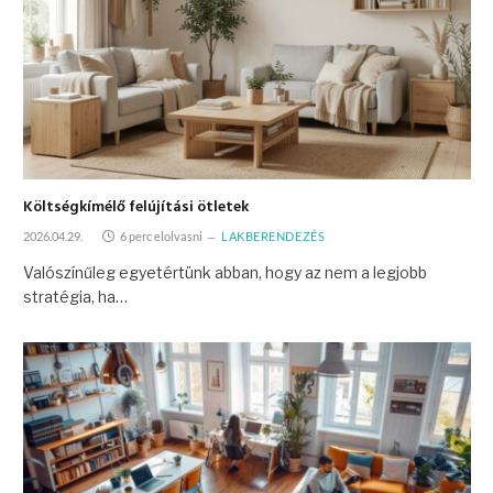
Költségkímélő felújítási ötletek
2026.04.29.
6 perc elolvasni
LAKBERENDEZÉS
Valószínűleg egyetértünk abban, hogy az nem a legjobb
stratégia, ha…