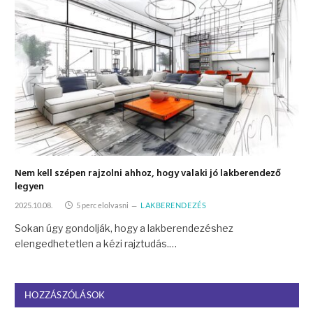
Nem kell szépen rajzolni ahhoz, hogy valaki jó lakberendező
legyen
2025.10.08.
5 perc elolvasni
LAKBERENDEZÉS
Sokan úgy gondolják, hogy a lakberendezéshez
elengedhetetlen a kézi rajztudás.…
HOZZÁSZÓLÁSOK