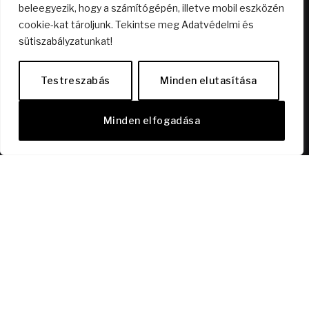
beleegyezik, hogy a számítógépén, illetve mobil eszközén
cookie-kat tároljunk. Tekintse meg
Adatvédelmi és
sütiszabályzat
unkat!
Nyitott terű lakás? Mire jó az?
2026.04.23.
Testreszabás
Minden elutasítása
Dísz a polcon vagy élmény a mélyben? – A bor,
Minden elfogadása
ami kimozdít!
2026.03.01.
KÖVESS MINKET FACEBOOKON!