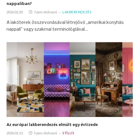
nappaliban?
2026.02.20.
7 perc elolvasni
LAKBERENDEZÉS
A lakóterek összevonásával létrejövő „amerikai konyhás
nappali” vagy szakmai terminológiával…
Az európai lakberendezés elmúlt egy évtizede
2026.02.13.
5 perc elolvasni
STÍLUS